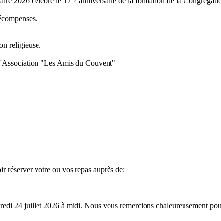
bilaire 2026 célèbre le 175ᵉ anniversaire de la fondation de la Congrégat
 récompenses.
on religieuse.
ar l'Association "Les Amis du Couvent"
ir réserver votre ou vos repas auprès de:
endredi 24 juillet 2026 à midi. Nous vous remercions chaleureusement pou