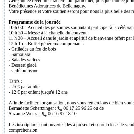
Cette année revêt un caractère tout particulier, puisque l'année ju
Bénédictines Adoratrices de Bellemagny.
Votre présence et votre soutien seront pour nous la plus belle des
Programme de la journée
10 h 00 – Accueil des personnes souhaitant participer à la célébrati
10 h 30 – Messe à la chapelle du couvent.
11 h 30 – Accueil dans le jardin et apéritif de bienvenue offert p
12 h 15 – Buffet généreux comprenant :
- Grillades au feu de bois
- Samoussa
- Salades variées
- Dessert glacé
- Café ou tisane
Tarifs :
- 25 € par adulte
- 12 € par enfant jusqu'à 12 ans
Afin de faciliter l'organisation, nous vous remercions de bien voulo
Bernadette Schertzinger :
06 17 25 96 25 ou de
Suzanne Weiss :
06 16 97 18 10
Les inscriptions sont ouvertes dès à présent et seront closes le v
compréhension.