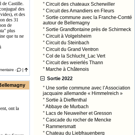
de Castille.
°
Circuit des chateaux Scherwiller
 conjugué des
°
Circuit des Amandiers en Fleurs
vides), et des
°
Sortie commune avec la Franche-Comté
ion des 31
autour de Bellemagny
bon de
°
Sortie Grandfontaine près de Schirmeck
ata" plus
ine que tu ne
°
Circuit à Volgelsheim
°
Circuit du Steinbach
à
°
Circuit du Grand Ventron
°
Col de la Schlucht_Lac Vert
°
Circuit des weierlés Thann
°
Marche à Châtenois
|
mentaire -
Sortie 2022
 Bellemagny
°
Une sortie commune avec l’Association
jacquaire allemande « Himmelreich »
°
Sortie à Dieffenthal
°
Abbaye de Murbach
nt, ont la
°
Lacs de Neuweiher et Gresson
°
Cascade du rocher de Mencke
°
Rammersmatt
°
Chateau du Liebfrauenberg