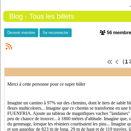
Blog - Tous les billets
56 membr
Devenir membre
Se reconnecter
[
1
Merci à cette personne pour ce super billet
Imagine un camino à 97% sur des chemins, dont le tiers de sable blanc
fleurs multicolores... Imagine que ce chemin se transforme en une be
FUENFRIA. Ajoute au tableau de magnifiques vaches "landaises" à la
peu de chance de trouver... à 1800 mètres d'altitude. Imagine que,
du gemmage, lorsque les résiniers courtisaient les pins... Imagine 
et son aqueduc de 823 m de long, 29 m de haut et de 119 travées, l