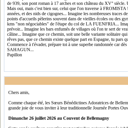
de 939, son pont roman à 17 arches et son château du XV° siècle
Mais oui, mais c'est bien sur, celui que l'on traverse à FROMISTA 
années, et des nids de cigognes... Imagine les nombreuses traces de
points d'accueils pèlerins souvent dans de vieilles écoles ou des g
kms "non négociables" de l'étape du col de LA FUENFRIA... Imagin
prévoir... Imagine les bars enfumés de villages où l'on te sert de vr
câline... Imagine que ce chemin, soit une belle variante solitaire qu
rêves pas, que ce chemin existe quelque part en Espagne, tu pars qu
Commence à t'évader, prépare toi à une superbe randonnée car dè
SAHAGUN...
Papillon
Chers amis,
Comme chaque été, les Sœurs Bénédictines Adoratrices de Bellem
grande joie de vous inviter à leur traditionnelle Journée Portes Ouv
Dimanche 26 juillet 2026 au Couvent de Bellemagny