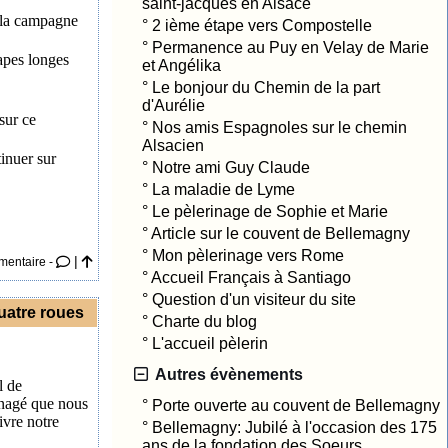
saint-jacques en Alsace
s la campagne
°
2 ième étape vers Compostelle
°
Permanence au Puy en Velay de Marie
apes longes
et Angélika
°
Le bonjour du Chemin de la part
d'Aurélie
sur ce
°
Nos amis Espagnoles sur le chemin
Alsacien
inuer sur
°
Notre ami Guy Claude
°
La maladie de Lyme
°
Le pèlerinage de Sophie et Marie
°
Article sur le couvent de Bellemagny
°
Mon pèlerinage vers Rome
|
mentaire -
°
Accueil Français à Santiago
°
Question d'un visiteur du site
uatre roues
°
Charte du blog
°
L'accueil pèlerin
Autres évènements
l de
énagé que nous
°
Porte ouverte au couvent de Bellemagny
ivre notre
°
Bellemagny: Jubilé à l'occasion des 175
ans de la fondation des Soeurs