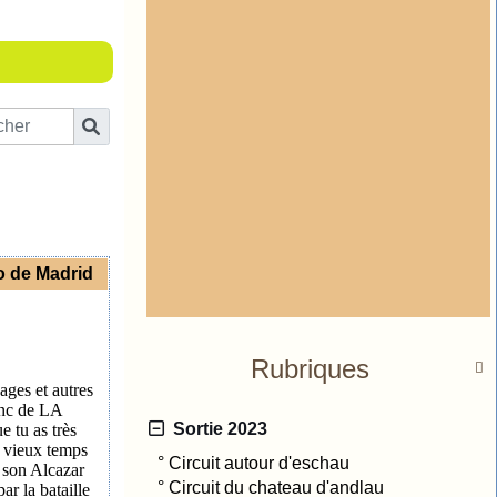
no de Madrid
Rubriques

ages et autres
anc de LA
Sortie 2023
 tu as très
n vieux temps
°
Circuit autour d'eschau
A son Alcazar
°
Circuit du chateau d'andlau
r la bataille