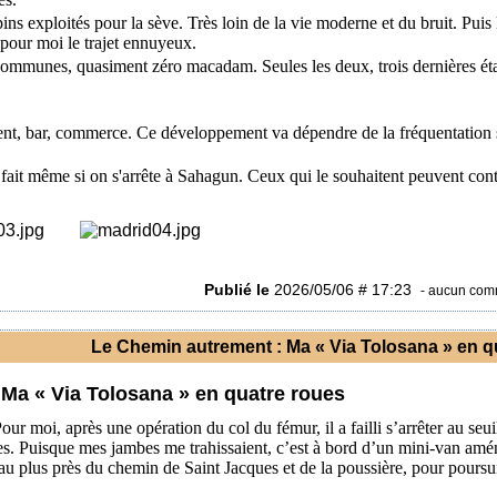
ins exploités pour la sève. Très loin de la vie moderne et du bruit. Pui
 pour moi le trajet ennuyeux.
communes, quasiment zéro macadam. Seules les deux, trois dernières ét
ment, bar, commerce. Ce développement va dépendre de la fréquentation 
r fait même si on s'arrête à Sahagun. Ceux qui le souhaitent peuvent cont
Publié le
2026/05/06 # 17:23
- aucun com
Le Chemin autrement : Ma « Via Tolosana » en q
Ma « Via Tolosana » en quatre roues
 moi, après une opération du col du fémur, il a failli s’arrêter au seui
ries. Puisque mes jambes me trahissaient, c’est à bord d’un mini-van am
 au plus près du chemin de Saint Jacques et de la poussière, pour poursu