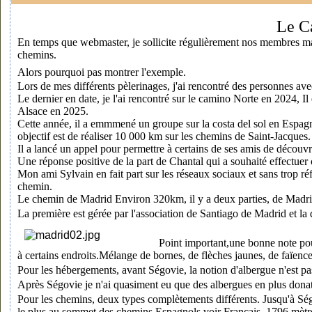
Le C
En temps que webmaster, je sollicite régulièrement nos membres mais
chemins.
Alors pourquoi pas montrer l'exemple.
Lors de mes différents pèlerinages, j'ai rencontré des personnes ave
Le dernier en date, je l'ai rencontré sur le camino Norte en 2024, I
Alsace en 2025.
Cette année, il a emmmené un groupe sur la costa del sol en Espagne 
objectif est de réaliser 10 000 km sur les chemins de Saint-Jacques.
Il a lancé un appel pour permettre à certains de ses amis de découvr
Une réponse positive de la part de Chantal qui a souhaité effectu
Mon ami Sylvain en fait part sur les réseaux sociaux et sans trop ré
chemin.
Le chemin de Madrid Environ 320km, il y a deux parties, de Madri
La première est gérée par l'association de Santiago de Madrid et la
Point important,une bonne note pour
à certains endroits.Mélange de bornes, de flèches jaunes, de faïence
Pour les hébergements, avant Ségovie, la notion d'albergue n'est p
Après Ségovie je n'ai quasiment eu que des albergues en plus donat
Pour les chemins, deux types complètements différents. Jusqu'à Ség
le plus au sommet des chemins Espagnols voir Français, 1796 mètr