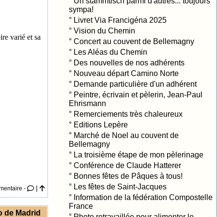
°
Un stammtisch parmi d'autres... toujours
sympa!
°
Livret Via Francigéna 2025
°
Vision du Chemin
re varié et sa
°
Concert au couvent de Bellemagny
°
Les Aléas du Chemin
°
Des nouvelles de nos adhérents
°
Nouveau départ Camino Norte
°
Demande particulière d'un adhérent
°
Peintre, écrivain et pèlerin, Jean-Paul
Ehrismann
°
Remerciements très chaleureux
°
Editions Lepère
°
Marché de Noel au couvent de
Bellemagny
°
La troisième étape de mon pèlerinage
°
Conférence de Claude Hatterer
°
Bonnes fêtes de Pâques à tous!
°
Les fêtes de Saint-Jacques
|
mentaire -
°
Information de la fédération Compostelle
France
o de Madrid
°
Photo retravaillée pour alimenter le