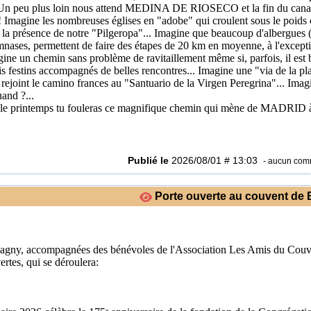
. Un peu plus loin nous attend MEDINA DE RIOSECO et la fin du canal 
! Imagine les nombreuses églises en "adobe" qui croulent sous le poids
 la présence de notre "Pilgeropa"... Imagine que beaucoup d'albergues (
ymnases, permettent de faire des étapes de 20 km en moyenne, à l'except
e un chemin sans problème de ravitaillement même si, parfois, il est 
ais festins accompagnés de belles rencontres... Imagine une "via de la pl
i rejoint le camino frances au "Santuario de la Virgen Peregrina"... Imag
and ?...
s le printemps tu fouleras ce magnifique chemin qui mène de MADRID 
Publié le
2026/08/01 # 13:03
- aucun com
Porte ouverte au couvent de
agny, accompagnées des bénévoles de l'Association Les Amis du Couve
ertes, qui se déroulera: