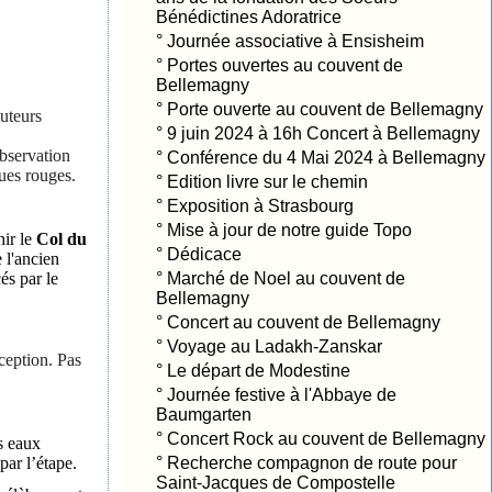
Bénédictines Adoratrice
°
Journée associative à Ensisheim
°
Portes ouvertes au couvent de
Bellemagny
°
Porte ouverte au couvent de Bellemagny
auteurs
°
9 juin 2024 à 16h Concert à Bellemagny
observation
°
Conférence du 4 Mai 2024 à Bellemagny
ques rouges.
°
Edition livre sur le chemin
°
Exposition à Strasbourg
°
Mise à jour de notre guide Topo
hir le
Col du
°
Dédicace
e l'ancien
és par le
°
Marché de Noel au couvent de
Bellemagny
°
Concert au couvent de Bellemagny
°
Voyage au Ladakh-Zanskar
ception. Pas
°
Le départ de Modestine
°
Journée festive à l'Abbaye de
Baumgarten
°
Concert Rock au couvent de Bellemagny
s eaux
par l’étape.
°
Recherche compagnon de route pour
Saint-Jacques de Compostelle