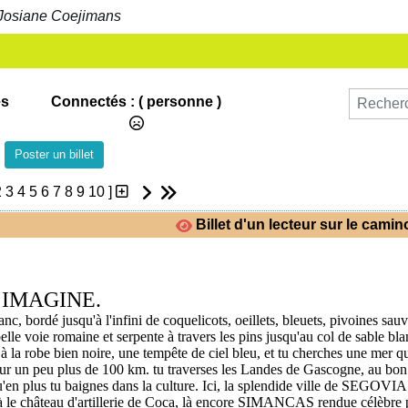
Josiane Coejimans
es
Connectés :
( personne )
Poster un billet
2
3
4
5
6
7
8
9
10
]
Billet d'un lecteur sur le cami
IMAGINE.
, bordé jusqu'à l'infini de coquelicots, oeillets, bleuets, pivoines sauv
lle voie romaine et serpente à travers les pins jusqu'au col de sable bl
 robe bien noire, une tempête de ciel bleu, et tu cherches une mer que
 sur un peu plus de 100 km. tu traverses les Landes de Gascogne, au bo
qu'en plus tu baignes dans la culture. Ici, la splendide ville de SEGOVI
à le château d'artillerie de Coca, là encore SIMANCAS rendue célèbre pa