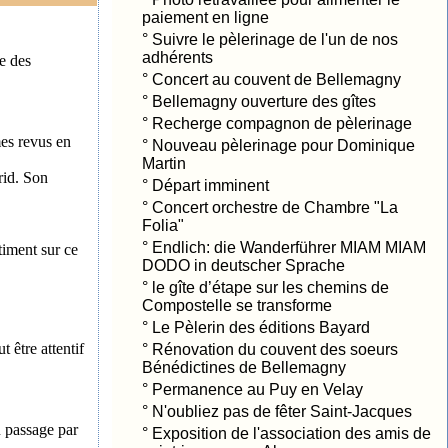
paiement en ligne
°
Suivre le pèlerinage de l'un de nos
adhérents
e des
°
Concert au couvent de Bellemagny
°
Bellemagny ouverture des gîtes
°
Recherge compagnon de pèlerinage
mes revus en
°
Nouveau pèlerinage pour Dominique
Martin
rid. Son
°
Départ imminent
°
Concert orchestre de Chambre "La
Folia"
°
Endlich: die Wanderführer MIAM MIAM
timent sur ce
DODO in deutscher Sprache
°
le gîte d’étape sur les chemins de
Compostelle se transforme
°
Le Pèlerin des éditions Bayard
 être attentif
°
Rénovation du couvent des soeurs
Bénédictines de Bellemagny
°
Permanence au Puy en Velay
°
N'oubliez pas de fêter Saint-Jacques
u passage par
°
Exposition de l'association des amis de