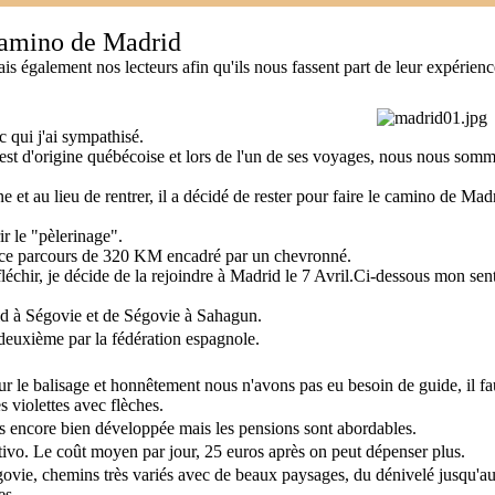
amino de Madrid
 également nos lecteurs afin qu'ils nous fassent part de leur expérienc
c qui j'ai sympathisé.
l est d'origine québécoise et lors de l'un de ses voyages, nous nous som
et au lieu de rentrer, il a décidé de rester pour faire le camino de Mad
ir le "pèlerinage".
er ce parcours de 320 KM encadré par un chevronné.
fléchir, je décide de la rejoindre à Madrid le 7 Avril.Ci-dessous mon sen
d à Ségovie et de Ségovie à Sahagun.
 deuxième par la fédération espagnole.
 le balisage et honnêtement nous n'avons pas eu besoin de guide, il faut
s violettes avec flèches.
as encore bien développée mais les pensions sont abordables.
ivo. Le coût moyen par jour, 25 euros après on peut dépenser plus.
ovie, chemins très variés avec de beaux paysages, du dénivelé jusqu'a
es.