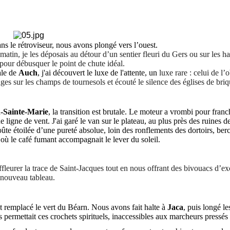
ns le rétroviseur, nous avons plongé vers l’ouest.
matin, je les déposais au détour d’un sentier fleuri du Gers ou sur les h
 pour débusquer le point de chute idéal.
ale de
Auch
, j'ai découvert le luxe de l'attente, un
luxe rare : celui de l’
es sur les champs de tournesols et écouté le silence des églises de bri
-Sainte-Marie
, la transition est brutale. Le moteur a vrombi pour franc
e ligne de vent. J'ai garé le van sur le plateau, au plus près des ruines d
te étoilée d’une pureté absolue, loin des ronflements des dortoirs, berc
où le café fumant accompagnait le lever du soleil.
fleurer la trace de Saint-Jacques tout en nous offrant des bivouacs d’ex
n nouveau tableau.
 remplacé le vert du Béarn. Nous avons fait halte à
Jaca
, puis longé le
 permettait ces crochets spirituels, inaccessibles aux marcheurs pressés 