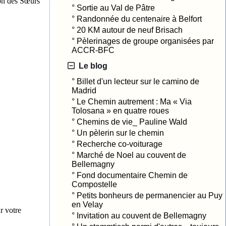
ion des Sœurs
°
Sortie au Val de Pâtre
°
Randonnée du centenaire à Belfort
°
20 KM autour de neuf Brisach
°
Pèlerinages de groupe organisées par
ACCR-BFC
Le blog
°
Billet d'un lecteur sur le camino de
Madrid
°
Le Chemin autrement : Ma « Via
Tolosana » en quatre roues
°
Chemins de vie_ Pauline Wald
°
Un pèlerin sur le chemin
°
Recherche co-voiturage
°
Marché de Noel au couvent de
Bellemagny
°
Fond documentaire Chemin de
Compostelle
°
Petits bonheurs de permanencier au Puy
en Velay
r votre
°
Invitation au couvent de Bellemagny