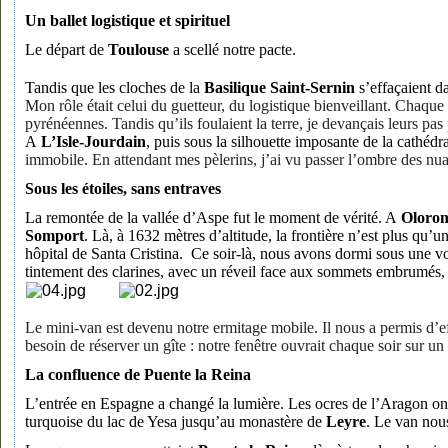
Un ballet logistique et spirituel
Le départ de
Toulouse
a scellé notre pacte.
Tandis que les cloches de la
Basilique Saint-Sernin
s’effaçaient da
Mon rôle était celui du guetteur, du logistique bienveillant. Chaque 
pyrénéennes. Tandis qu’ils foulaient la terre, je devançais leurs pas
A
L’Isle-Jourdain
, puis sous la silhouette imposante de la cathédr
immobile. En attendant mes pèlerins, j’ai vu passer l’ombre des nuag
Sous les étoiles, sans entraves
La remontée de la vallée d’Aspe fut le moment de vérité. A
Oloron
Somport
. Là, à 1632 mètres d’altitude, la frontière n’est plus qu’un
hôpital de Santa Cristina. Ce soir-là, nous avons dormi sous une voû
tintement des clarines, avec un réveil face aux sommets embrumés, 
Le mini-van est devenu notre ermitage mobile. Il nous a permis d’ef
besoin de réserver un gîte : notre fenêtre ouvrait chaque soir sur u
La confluence de Puente la Reina
L’entrée en Espagne a changé la lumière. Les ocres de l’Aragon ont
turquoise du lac de Yesa jusqu’au monastère de
Leyre
. Le van nous