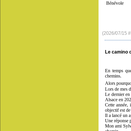
Bénévole
(2026/07/15 #
Le camino d
En temps que 
chemins.
Alors pourquo
Lors de mes di
Le dernier en 
Alsace en 202
Cette année, 
objectif est d
Il a lancé un 
Une réponse p
Mon ami Sylvai