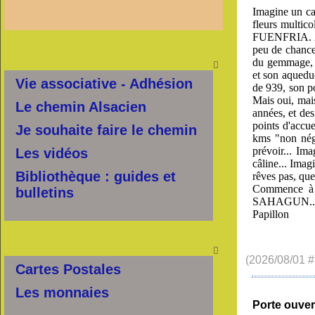
Imagine un cam
fleurs multic
FUENFRIA. Ajo
peu de chance
du gemmage, lo

et son aquedu
Vie associative - Adhésion
de 939, son p
Mais oui, mai
Le chemin Alsacien
années, et des
points d'accu
Je souhaite faire le chemin
kms "non nég
prévoir... Im
Les vidéos
câline... Imag
Bibliothèque : guides et
rêves pas, que
Commence à t
bulletins
SAHAGUN..
Papillon

(2026/08/01 #
Cartes Postales
Les monnaies
Porte ouver