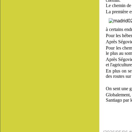
chemin.
Le chemin de 
La première es
à certains end
Pour les héber
Après Ségovie
Pour les chem
le plus au so
Après Ségovie,
et l'agricultu
En plus on se
des routes su
On sent une g
Globalement, 
Santiago par 