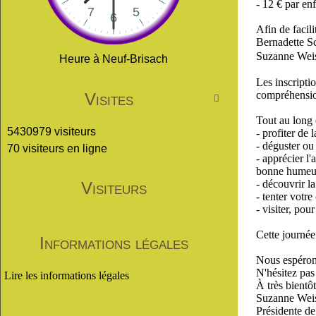
- 12 € par en
Afin de facil
Bernadette Sc
Suzanne Wei
Heure à Neuf-Brisach
Les inscripti
compréhensi
Visites

Tout au long 
5430979 visiteurs
- profiter de
- déguster ou
70 visiteurs en ligne
- apprécier l
bonne humeur
- découvrir l
Visiteurs
- tenter votre
- visiter, pou
Cette journée
Informations légales
Nous espérons
N'hésitez pas 
Lire les informations légales
À très bientô
Suzanne Wei
Présidente d