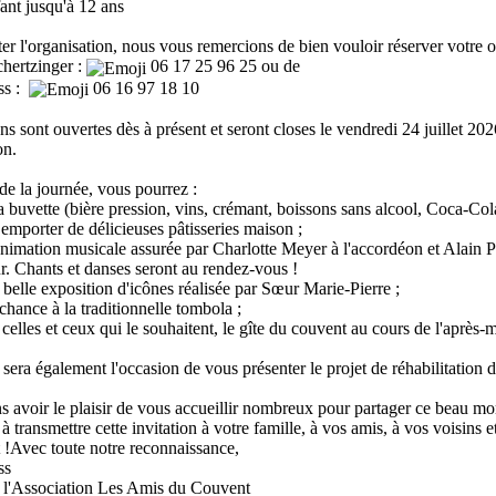
fant jusqu'à 12 ans
iter l'organisation, nous vous remercions de bien vouloir réserver votre 
hertzinger :
06 17 25 96 25 ou de
ss :
06 16 97 18 10
ons sont ouvertes dès à présent et seront closes le vendredi 24 juillet 
on.
de la journée, vous pourrez :
 la buvette (bière pression, vins, crémant, boissons sans alcool, Coca-Co
 emporter de délicieuses pâtisseries maison ;
'animation musicale assurée par Charlotte Meyer à l'accordéon et Alain Pr
. Chants et danses seront au rendez-vous !
a belle exposition d'icônes réalisée par Sœur Marie-Pierre ;
 chance à la traditionnelle tombola ;
r celles et ceux qui le souhaitent, le gîte du couvent au cours de l'après-m
 sera également l'occasion de vous présenter le projet de réhabilitatio
 avoir le plaisir de vous accueillir nombreux pour partager ce beau mo
à transmettre cette invitation à votre famille, à vos amis, à vos voisins e
t !Avec toute notre reconnaissance,
ss
e l'Association Les Amis du Couvent