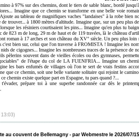
ino à 97% sur des chemins, dont le tiers de sable blanc, bordé jusqu'à l'
olores... Imagine que ce chemin se transforme en une belle voie romain
ute au tableau de magnifiques vaches "landaises" à la robe bien noire
 de trouver... à 1800 mètres d'altitude. Imagine que, sur un peu plus 
rsque les résiniers courtisaient les pins... Imagine qu'en plus tu bai
c de 823 m de long, 29 m de haut et de 119 travées, là le château d'ar
ont roman à 17 arches et son château du XV° siècle. Un peu plus lo
s c'est bien sur, celui que l'on traverse à FROMISTA ! Imagine les nom
 nids de cigognes... Imagine les nombreuses traces de la présence de n
eils pèlerins souvent dans de vieilles écoles ou des gymnases, permet
ociables" de l'étape du col de LA FUENFRIA... Imagine un chemin s
agine les bars enfumés de villages où l'on te sert de vrais festins acc
ine que ce chemin, soit une belle variante solitaire qui rejoint le cami
 ce chemin existe quelque part en Espagne, tu pars quand ?...
'évader, prépare toi à une superbe randonnée car dès le print
.
 13:03)
te au couvent de Bellemagny - par Webmestre le 2026/07/1