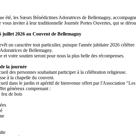
 été, les Sœurs Bénédictines Adoratrices de Bellemagny, accompagnée
e vous inviter à leur traditionnelle Journée Portes Ouvertes, qui se dérou
 juillet 2026 au Couvent de Bellemagny
evêt un caractère tout particulier, puisque l'année jubilaire 2026 célèbr
 Adoratrices de Bellemagny.
e et votre soutien seront pour nous la plus belle des récompenses.
e la journée
ueil des personnes souhaitant participer à la célébration religieuse.
se à la chapelle du couvent.
ueil dans le jardin et apéritif de bienvenue offert par l'Association "
ffet généreux comprenant :
u feu de bois
iées
cé
ane
lte