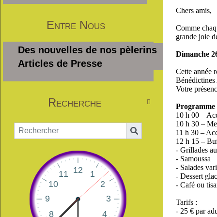
Chers amis,
Entre Nous
Comme chaque
grande joie d
Des nouvelles de nos pèlerins
Dimanche 26
Articles de Presse
Cette année r
Bénédictines
Votre présenc
Recherche

Programme d
10 h 00 – Acc
10 h 30 – Mes
11 h 30 – Acc
12 h 15 – Bu
- Grillades a
- Samoussa
- Salades var
- Dessert gla
- Café ou tis
Tarifs :
- 25 € par adu