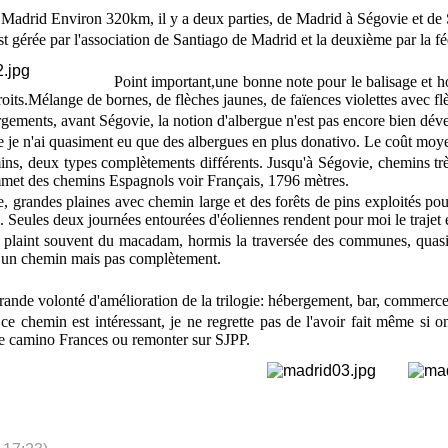
Madrid Environ 320km, il y a deux parties, de Madrid à Ségovie et de
t gérée par l'association de Santiago de Madrid et la deuxième par la f
Point important,une bonne note pour le balisage et ho
roits.Mélange de bornes, de flèches jaunes, de faïences violettes avec fl
gements, avant Ségovie, la notion d'albergue n'est pas encore bien dév
 je n'ai quasiment eu que des albergues en plus donativo. Le coût moye
ins, deux types complètements différents. Jusqu'à Ségovie, chemins tr
mmet des chemins Espagnols voir Français, 1796 mètres.
 grandes plaines avec chemin large et des forêts de pins exploités pou
re. Seules deux journées entourées d'éoliennes rendent pour moi le traje
 plaint souvent du macadam, hormis la traversée des communes, quasi
r un chemin mais pas complètement.
rande volonté d'amélioration de la trilogie: hébergement, bar, commerc
ce chemin est intéressant, je ne regrette pas de l'avoir fait même si 
le camino Frances ou remonter sur SJPP.