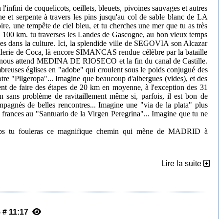
infini de coquelicots, oeillets, bleuets, pivoines sauvages et autres
e et serpente à travers les pins jusqu'au col de sable blanc de LA
, une tempête de ciel bleu, et tu cherches une mer que tu as très
de 100 km. tu traverses les Landes de Gascogne, au bon vieux temps
gnes dans la culture. Ici, la splendide ville de SEGOVIA son Alcazar
tillerie de Coca, là encore SIMANCAS rendue célèbre par la bataille
in nous attend MEDINA DE RIOSECO et la fin du canal de Castille.
breuses églises en "adobe" qui croulent sous le poids conjugué des
otre "Pilgeropa"... Imagine que beaucoup d'albergues (vides), et des
tent de faire des étapes de 20 km en moyenne, à l'exception des 31
ans problème de ravitaillement même si, parfois, il est bon de
ompagnés de belles rencontres... Imagine une "via de la plata" plus
no frances au "Santuario de la Virgen Peregrina"... Imagine que tu ne
emps tu fouleras ce magnifique chemin qui mène de MADRID à
Lire la suite
5 # 11:17