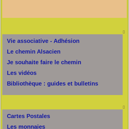

Vie associative - Adhésion
Le chemin Alsacien
Je souhaite faire le chemin
Les vidéos
Bibliothèque : guides et bulletins

Cartes Postales
Les monnaies