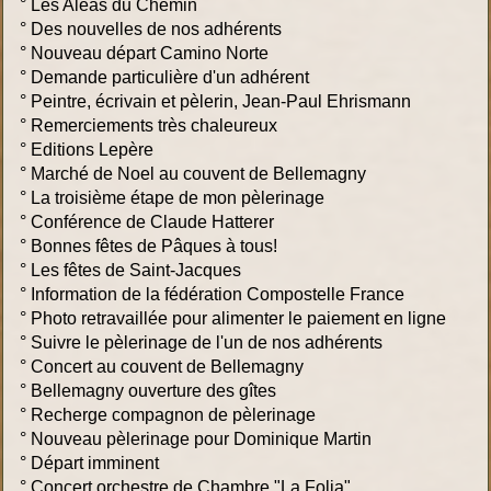
°
Les Aléas du Chemin
°
Des nouvelles de nos adhérents
°
Nouveau départ Camino Norte
°
Demande particulière d'un adhérent
°
Peintre, écrivain et pèlerin, Jean-Paul Ehrismann
°
Remerciements très chaleureux
°
Editions Lepère
°
Marché de Noel au couvent de Bellemagny
°
La troisième étape de mon pèlerinage
°
Conférence de Claude Hatterer
°
Bonnes fêtes de Pâques à tous!
°
Les fêtes de Saint-Jacques
°
Information de la fédération Compostelle France
°
Photo retravaillée pour alimenter le paiement en ligne
°
Suivre le pèlerinage de l'un de nos adhérents
°
Concert au couvent de Bellemagny
°
Bellemagny ouverture des gîtes
°
Recherge compagnon de pèlerinage
°
Nouveau pèlerinage pour Dominique Martin
°
Départ imminent
°
Concert orchestre de Chambre "La Folia"