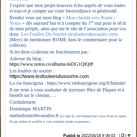
J’espère que mon projet trouvera écho auprès de vous toutes
et tous et je compte sur votre bienveillance et générosité.
Rendez vous sur mon blog «
Mon chemin vers Rome |
er
Notos
» dès aujourd’hui et à compter du 1
mai pour le récit
de mon périple, ainsi que sur le site de l’association pour vos
dons
Les Foulées Du Sourire (lesfouleesdusourire.com)
(Merci de mentionner ROME dans le commentaire pour la
collecte).
Si les liens ci-dessus ne fonctionnent pas :
Adresse du blog :
https://www.notos.co/albums/4sDG1QlQtP
Les foulées du sourire :
https://www.lesfouleesdusourire.com
La via francigena : https://www.viefrancigene.org/fr/histoire/
Il me reste à vous souhaiter de joyeuses fêtes de Pâques et à
bientôt sur le chemin….
Cordialement
Dominique MARTIN
martindomes#wanadoo.fr
(Le sigle @ a été remplacé par # pour éviter les spams.
Ne pas oublier de modifier si vous souhaitez joindre la personne.)
Publié le
2022/04/18 # 09:03
|
|