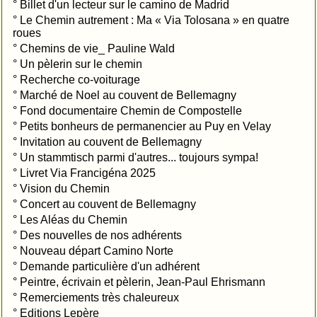
°
Billet d'un lecteur sur le camino de Madrid
°
Le Chemin autrement : Ma « Via Tolosana » en quatre
roues
°
Chemins de vie_ Pauline Wald
°
Un pèlerin sur le chemin
°
Recherche co-voiturage
°
Marché de Noel au couvent de Bellemagny
°
Fond documentaire Chemin de Compostelle
°
Petits bonheurs de permanencier au Puy en Velay
°
Invitation au couvent de Bellemagny
°
Un stammtisch parmi d'autres... toujours sympa!
°
Livret Via Francigéna 2025
°
Vision du Chemin
°
Concert au couvent de Bellemagny
°
Les Aléas du Chemin
°
Des nouvelles de nos adhérents
°
Nouveau départ Camino Norte
°
Demande particulière d'un adhérent
°
Peintre, écrivain et pèlerin, Jean-Paul Ehrismann
°
Remerciements très chaleureux
°
Editions Lepère