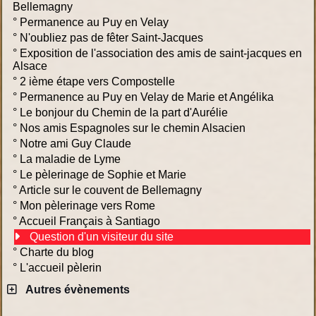
Bellemagny
°
Permanence au Puy en Velay
°
N'oubliez pas de fêter Saint-Jacques
°
Exposition de l'association des amis de saint-jacques en
Alsace
°
2 ième étape vers Compostelle
°
Permanence au Puy en Velay de Marie et Angélika
°
Le bonjour du Chemin de la part d'Aurélie
°
Nos amis Espagnoles sur le chemin Alsacien
°
Notre ami Guy Claude
°
La maladie de Lyme
°
Le pèlerinage de Sophie et Marie
°
Article sur le couvent de Bellemagny
°
Mon pèlerinage vers Rome
°
Accueil Français à Santiago
Question d'un visiteur du site
°
Charte du blog
°
L'accueil pèlerin
Autres évènements