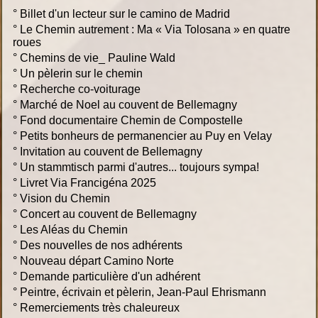
°
Billet d'un lecteur sur le camino de Madrid
°
Le Chemin autrement : Ma « Via Tolosana » en quatre
roues
°
Chemins de vie_ Pauline Wald
°
Un pèlerin sur le chemin
°
Recherche co-voiturage
°
Marché de Noel au couvent de Bellemagny
°
Fond documentaire Chemin de Compostelle
°
Petits bonheurs de permanencier au Puy en Velay
°
Invitation au couvent de Bellemagny
°
Un stammtisch parmi d'autres... toujours sympa!
°
Livret Via Francigéna 2025
°
Vision du Chemin
°
Concert au couvent de Bellemagny
°
Les Aléas du Chemin
°
Des nouvelles de nos adhérents
°
Nouveau départ Camino Norte
°
Demande particulière d'un adhérent
°
Peintre, écrivain et pèlerin, Jean-Paul Ehrismann
°
Remerciements très chaleureux