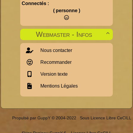
Connectés :
( personne )
Webmaster - Infos

Nous contacter
Recommander
Version texte
Mentions Légales
Propulsé par GuppY
© 2004-2022
Sous Licence Libre CeCILL
Skins Papinou GuppY 6
Licence Libre CeCILL