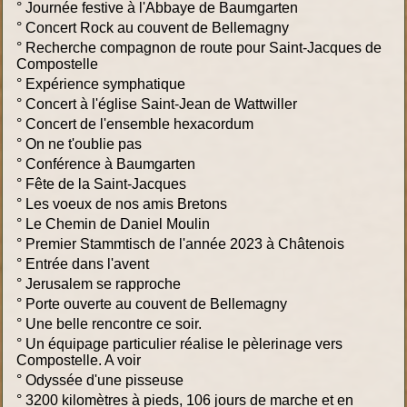
°
Journée festive à l'Abbaye de Baumgarten
°
Concert Rock au couvent de Bellemagny
°
Recherche compagnon de route pour Saint-Jacques de
Compostelle
°
Expérience symphatique
°
Concert à l'église Saint-Jean de Wattwiller
°
Concert de l'ensemble hexacordum
°
On ne t'oublie pas
°
Conférence à Baumgarten
°
Fête de la Saint-Jacques
°
Les voeux de nos amis Bretons
°
Le Chemin de Daniel Moulin
°
Premier Stammtisch de l'année 2023 à Châtenois
°
Entrée dans l'avent
°
Jerusalem se rapproche
°
Porte ouverte au couvent de Bellemagny
°
Une belle rencontre ce soir.
°
Un équipage particulier réalise le pèlerinage vers
Compostelle. A voir
°
Odyssée d'une pisseuse
°
3200 kilomètres à pieds, 106 jours de marche et en