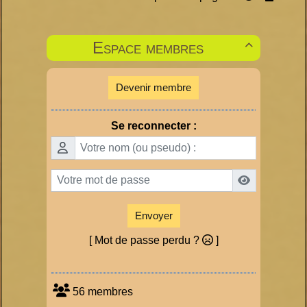
Espace membres

Devenir membre
Se reconnecter :
Envoyer
[ Mot de passe perdu ?
]
56 membres