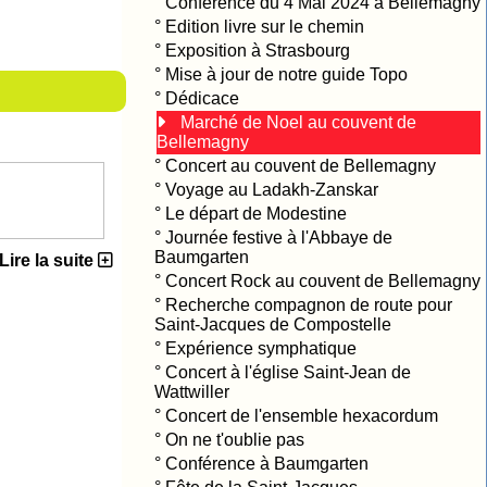
°
Conférence du 4 Mai 2024 à Bellemagny
°
Edition livre sur le chemin
°
Exposition à Strasbourg
°
Mise à jour de notre guide Topo
°
Dédicace
Marché de Noel au couvent de
Bellemagny
°
Concert au couvent de Bellemagny
°
Voyage au Ladakh-Zanskar
°
Le départ de Modestine
°
Journée festive à l'Abbaye de
Baumgarten
Lire la suite
°
Concert Rock au couvent de Bellemagny
°
Recherche compagnon de route pour
Saint-Jacques de Compostelle
°
Expérience symphatique
°
Concert à l'église Saint-Jean de
Wattwiller
°
Concert de l'ensemble hexacordum
°
On ne t'oublie pas
°
Conférence à Baumgarten