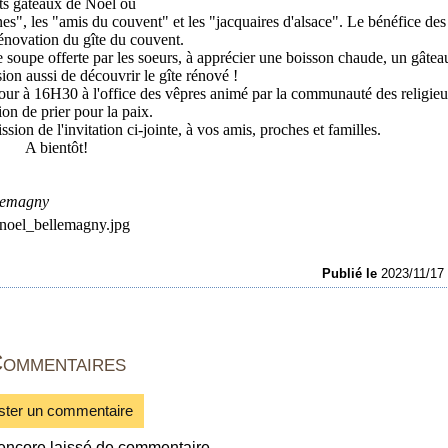
its gâteaux de Noël ou
ines", les "amis du couvent" et les "jacquaires d'alsace". Le bénéfice des
rénovation du gîte du couvent.
e soupe offerte par les soeurs, à apprécier une boisson chaude, un gâteau
sion aussi de découvrir le gîte rénové !
our à 16H30 à l'office des vêpres animé par la communauté des religie
tion de prier pour la paix.
ion de l'invitation ci-jointe, à vos amis, proches et familles.
A bientôt!
llemagny
Publié le
2023/11/1
ommentaires
ster un commentaire
encore laissé de commentaire.