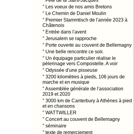
°
Fête de la Saint-Jacques
°
Les voeux de nos amis Bretons
°
Le Chemin de Daniel Moulin
°
Premier Stammtisch de l'année 2023 à
Châtenois
°
Entrée dans l'avent
°
Jerusalem se rapproche
°
Porte ouverte au couvent de Bellemagny
°
Une belle rencontre ce soir.
°
Un équipage particulier réalise le
pèlerinage vers Compostelle. A voir
°
Odyssée d'une pisseuse
°
3200 kilomètres à pieds, 106 jours de
marche et en musique
°
Assemblée générale de l'association
2019 et 2020
°
3000 km de Canterbury à Athènes à pied
et en chansons
°
WATTWILLER
°
Concert au couvent de Bellemagny
°
séminaire
°
texte de remerciement