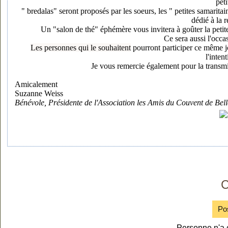
pet
" bredalas" seront proposés par les soeurs, les " petites samarita
dédié à la 
Un "salon de thé" éphémère
vous invitera à goûter la petit
Ce sera aussi l'occa
Les personnes qui le souhaitent
pourront participer ce même j
l'inten
Je vous remercie également pour la transmiss
Amicalement
Suzanne Weiss
Bénévole, Présidente de l'Association les Amis du Couvent de Be
C
Po
Personne n'a 