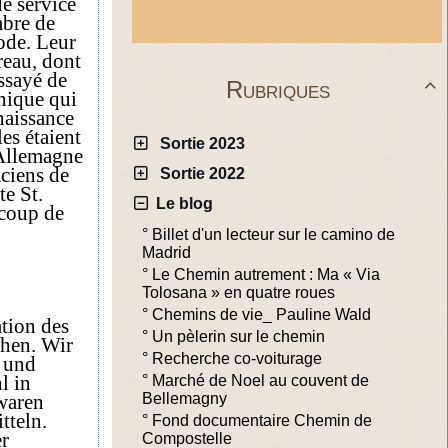
e service
mbre de
iode. Leur
reau, dont
essayé de
Rubriques

nique qui
naissance
es étaient
Sortie 2023
 Allemagne
aciens de
Sortie 2022
te St.
Le blog
ucoup de
°
Billet d'un lecteur sur le camino de
Madrid
°
Le Chemin autrement : Ma « Via
Tolosana » en quatre roues
°
Chemins de vie_ Pauline Wald
tion des
°
Un pèlerin sur le chemin
chen. Wir
°
Recherche co-voiturage
t und
l in
°
Marché de Noel au couvent de
waren
Bellemagny
tteln.
°
Fond documentaire Chemin de
r
Compostelle