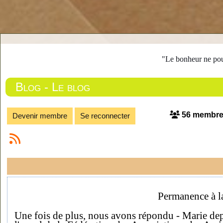
"Le bonheur ne pous
Blog - Le blog
56 membr
Devenir membre
Se reconnecter
Permanence à l
Une fois de plus, nous avons répondu - Marie de