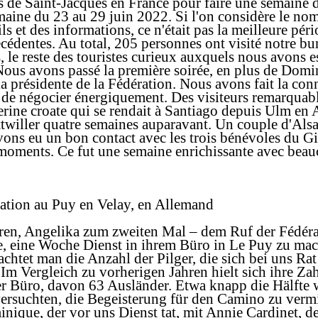
s de Saint-Jacques en France pour faire une semaine d
maine du 23 au 29 juin 2022. Si l'on considère le no
 et des informations, ce n'était pas la meilleure pér
cédentes. Au total, 205 personnes ont visité notre bu
s, le reste des touristes curieux auxquels nous avons 
Nous avons passé la première soirée, en plus de Domi
la présidente de la Fédération. Nous avons fait la con
e négocier énergiquement. Des visiteurs remarquabl
lerine croate qui se rendait à Santiago depuis Ulm en
attwiller quatre semaines auparavant. Un couple d'Als
vons eu un bon contact avec les trois bénévoles du Gi
 moments. Ce fut une semaine enrichissante avec bea
ation au Puy en Velay, en Allemand
ahren, Angelika zum zweiten Mal – dem Ruf der Fédéra
e, eine Woche Dienst in ihrem Büro in Le Puy zu ma
chtet man die Anzahl der Pilger, die sich bei uns Ra
 Im Vergleich zu vorherigen Jahren hielt sich ihre Zah
r Büro, davon 63 Ausländer. Etwa knapp die Hälfte 
versuchten, die Begeisterung für den Camino zu vermi
ique, der vor uns Dienst tat, mit Annie Cardinet, de