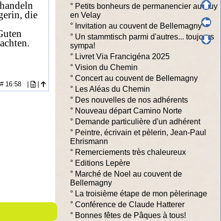
rhandeln
°
Petits bonheurs de permanencier au Puy
erin, die
en Velay
n
°
Invitation au couvent de Bellemagny
 Guten
°
Un stammtisch parmi d'autres... toujours
achten.
sympa!
°
Livret Via Francigéna 2025
°
Vision du Chemin
°
Concert au couvent de Bellemagny
7 # 16:58
|
|
°
Les Aléas du Chemin
°
Des nouvelles de nos adhérents
°
Nouveau départ Camino Norte
°
Demande particulière d'un adhérent
°
Peintre, écrivain et pèlerin, Jean-Paul
Ehrismann
°
Remerciements très chaleureux
°
Editions Lepère
°
Marché de Noel au couvent de
Bellemagny
°
La troisième étape de mon pèlerinage
°
Conférence de Claude Hatterer
°
Bonnes fêtes de Pâques à tous!