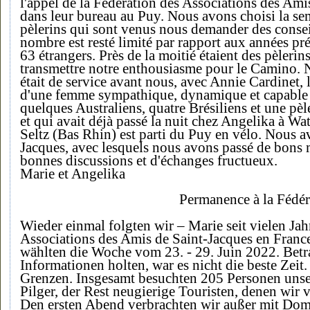
l'appel de la Fédération des Associations des Ami
dans leur bureau au Puy. Nous avons choisi la se
pèlerins qui sont venus nous demander des conseils
nombre est resté limité par rapport aux années pré
63 étrangers. Près de la moitié étaient des pèlerin
transmettre notre enthousiasme pour le Camino. 
était de service avant nous, avec Annie Cardinet, 
d'une femme sympathique, dynamique et capable d
quelques Australiens, quatre Brésiliens et une pè
et qui avait déjà passé la nuit chez Angelika à W
Seltz (Bas Rhin) est parti du Puy en vélo. Nous a
Jacques, avec lesquels nous avons passé de bons
bonnes discussions et d'échanges fructueux.
Marie et Angelika
Permanence à la Fédér
Wieder einmal folgten wir – Marie seit vielen J
Associations des Amis de Saint-Jacques en Franc
wählten die Woche vom 23. - 29. Juin 2022. Betra
Informationen holten, war es nicht die beste Zeit.
Grenzen. Insgesamt besuchten 205 Personen unse
Pilger, der Rest neugierige Touristen, denen wir 
Den ersten Abend verbrachten wir außer mit Domin