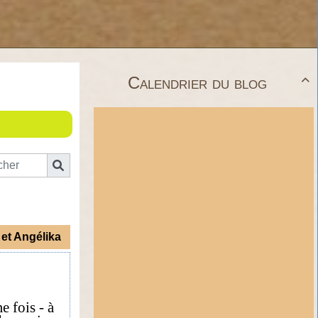
Calendrier du blog

et Angélika
e fois - à