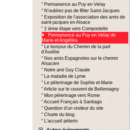
°
Permanence au Puy en Velay
°
N'oubliez pas de fêter Saint-Jacques
°
Exposition de l'association des amis de
saint-jacques en Alsace
°
2 ième étape vers Compostelle
Permanence au Puy en Velay de
Marie et Angélika
°
Le bonjour du Chemin de la part
d'Aurélie
°
Nos amis Espagnoles sur le chemin
Alsacien
°
Notre ami Guy Claude
°
La maladie de Lyme
°
Le pèlerinage de Sophie et Marie
°
Article sur le couvent de Bellemagny
°
Mon pèlerinage vers Rome
°
Accueil Français à Santiago
°
Question d'un visiteur du site
°
Charte du blog
°
L'accueil pèlerin
Autres évènements