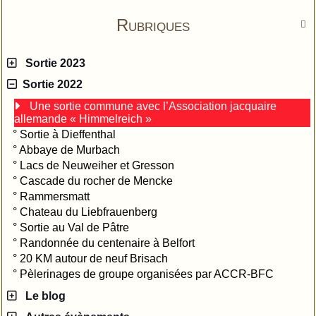
Rubriques

Sortie 2023
Sortie 2022
Une sortie commune avec l’Association jacquaire
allemande « Himmelreich »
°
Sortie à Dieffenthal
°
Abbaye de Murbach
°
Lacs de Neuweiher et Gresson
°
Cascade du rocher de Mencke
°
Rammersmatt
°
Chateau du Liebfrauenberg
°
Sortie au Val de Pâtre
°
Randonnée du centenaire à Belfort
°
20 KM autour de neuf Brisach
°
Pèlerinages de groupe organisées par ACCR-BFC
Le blog