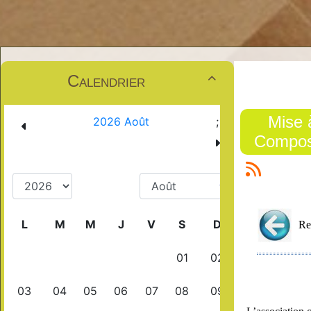
Calendrier

Mise 
Compos
Re