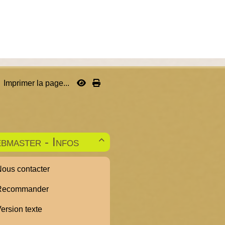
Imprimer la page...
bmaster - Infos

ous contacter
ecommander
ersion texte