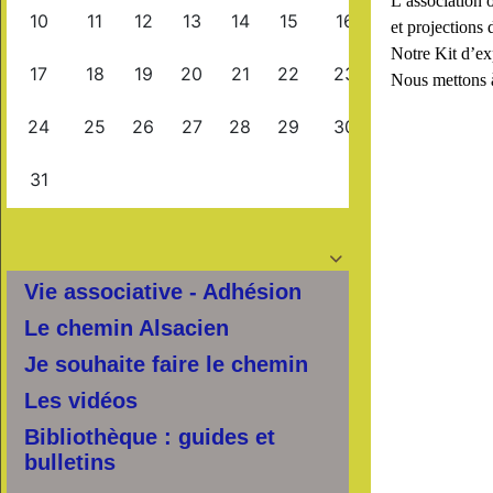
L’association 
et projections 
Notre Kit d’ex
Nous mettons à 

Vie associative - Adhésion
Le chemin Alsacien
Je souhaite faire le chemin
Les vidéos
Bibliothèque : guides et
bulletins