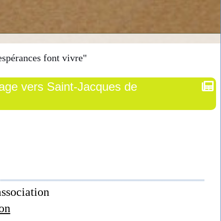
espérances font vivre"
inage vers Saint-Jacques de
ssociation
ion