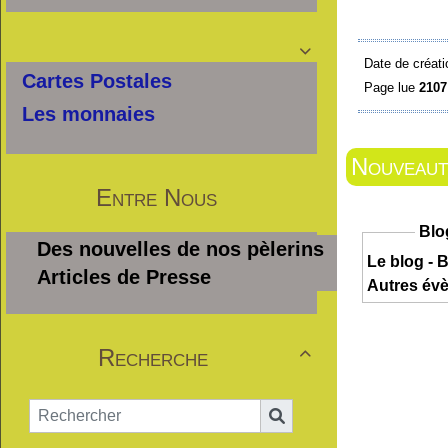

Date de créati
Cartes Postales
Page lue
2107
Les monnaies
Nouveauté
Entre Nous
Blo
Des nouvelles de nos pèlerins
Le blog - B
Articles de Presse
Autres év
Recherche
