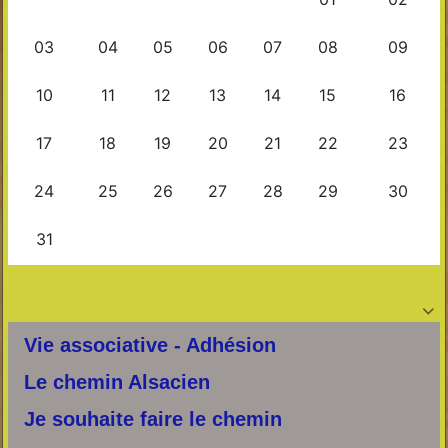

Vie associative - Adhésion
Le chemin Alsacien
Je souhaite faire le chemin