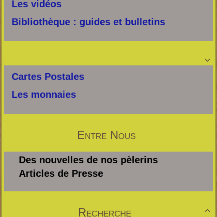
Les vidéos
Bibliothèque : guides et bulletins

Cartes Postales
Les monnaies
Entre Nous
Des nouvelles de nos pèlerins
Articles de Presse
Recherche
