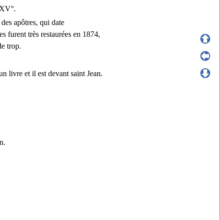
 XV°.
des apôtres, qui date
s furent très restaurées en 1874,
e trop.
n livre et il est devant saint Jean
.
ean.