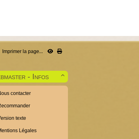
Imprimer la page...
bmaster - Infos

ous contacter
ecommander
ersion texte
entions Légales