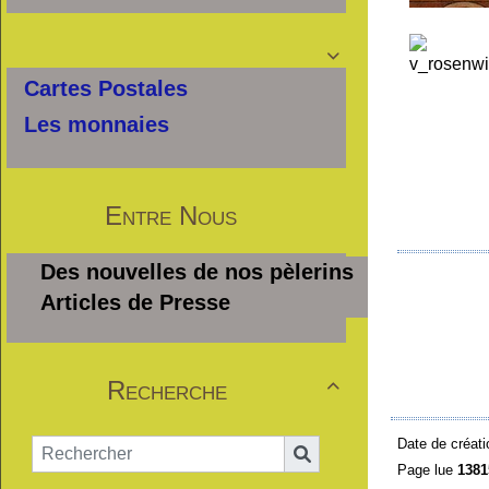

Cartes Postales
Les monnaies
Entre Nous
Des nouvelles de nos pèlerins
Articles de Presse
Recherche

Date de créati
Page lue
1381