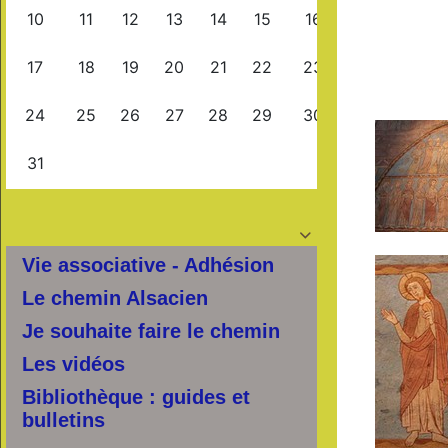

Vie associative - Adhésion
Le chemin Alsacien
Je souhaite faire le chemin
Les vidéos
Bibliothèque : guides et
bulletins