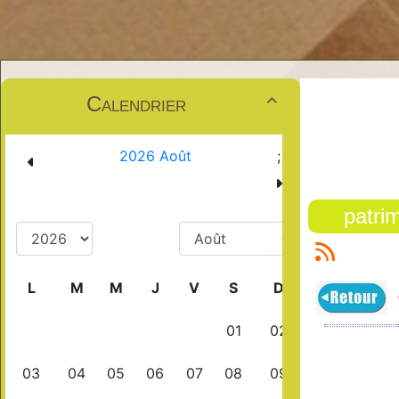
Calendrier

patri