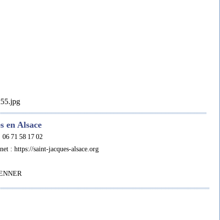
s en Alsace
06 71 58 17 02
et : https://saint-jacques-alsace.org
DENNER