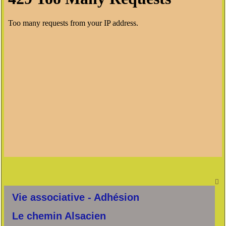

Vie associative - Adhésion
Le chemin Alsacien