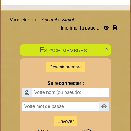
Vous êtes ici :
Accueil
»
Statut
Imprimer la page...
Espace membres

Devenir membre
Se reconnecter :
Envoyer