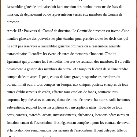
l'assemblée générale
ordinaire doit faire mention
des remboursements de frais de
mission, de déplacem
ent ou de représentation versés aux membres du Comi
té de
direction.
Article 15 :
Pouvoirs du Comité de direction:
Le Comité de direction est investi d'une
manière gé
nérale des pouvoirs les plus étendus pour prendre t
outes les décisions qui
ne
sont pas réservées à l'assemblée générale ordinaire
ou à l'assemblée générale
extraordinaire.
Il confère les éventuels titres de membres d'honneu
r. C'est lui
également qui prononce les éventuelles
mesures de radiation des
membres.
Il surveille
notamment la gestion des membres du bu
reau et a toujours le droit de se faire rendre
comp
te de leurs actes. Il peut, en
cas de faute grave, suspendre les membres du
bureau
.
Il fait ouvrir tous comptes en banque, aux chèques
postaux et auprès de tous
autres établissements de
crédit, effectue tous
emplois de fonds, contracte tous
emprunts hypothéca
ires ou autres, demande tous découverts bancaires,
sollicite toutes
subventions, requiert toutes inscriptions et transc
riptions utiles.
Il décide de tous
actes, contrats, marchés, achats,
investissements, aliénations, locations nécessaire
s au
fonctionnement de
l'association.
Il est également compétent pour les contrats de tra
vail
et la fixation des rémunérations des salariés
de l'association.
Il peut déléguer telle ou