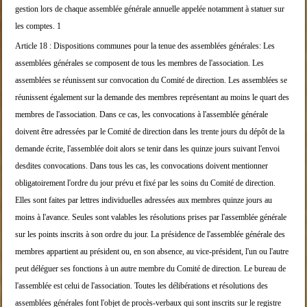
gestion lors de chaque assemblée génér
ale annuelle appelée notamment à statuer sur
les co
mptes.
1
Article 18 :
Dispositions communes pour la tenue des assemblées
générales:
Les
assemblées générales se composent de tous les m
embres de l'association.
Les
assemblées se réunissent sur convocation du Com
ité de direction.
Les assemblées se
réunissent également sur la deman
de des membres représentant au moins le quart des
m
embres de
l'association. Dans ce cas, les convocations à l'as
semblée générale
doivent être adressées par le Comi
té de direction dans les
trente jours du dépôt de la
demande écrite, l'assem
blée doit alors se tenir dans les quinze jours suiv
ant l'envoi
desdites
convocations.
Dans tous les cas, les convocations doivent mention
ner
obligatoirement l'ordre du jour prévu et fixé p
ar les soins du Comité de
direction.
Elles sont faites par lettres individuel
les adressées aux membres quinze jours au
moins à l
'avance.
Seules sont valables les résolutions prises par l'a
ssemblée générale
sur les points inscrits à son ord
re du jour.
La présidence de l'assemblée générale des
membres a
ppartient au président ou, en son absence, au vice-
président, l'un ou
l'autre
peut déléguer ses fonctions à un autre memb
re du Comité de direction. Le bureau de
l'assemblée
est celui de
l'association.
Toutes les délibérations et résolutions des
assembl
ées générales font l'objet de procès-verbaux qui so
nt inscrits sur le registre