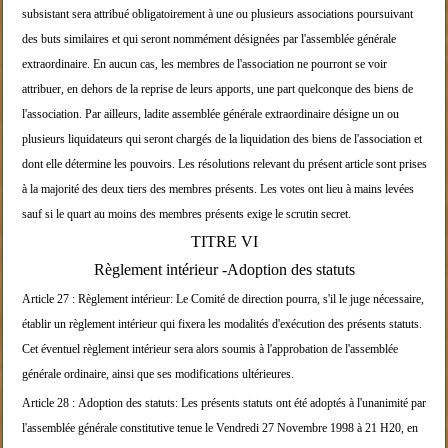
subsistant sera
attribué obligatoirement à une ou plusieurs associa
tions poursuivant
des buts
similaires et qui seront nommément désignées par l'
assemblée générale
extraordinaire.
En aucun cas, les membres de l'association ne pourr
ont se voir
attribuer, en dehors de la reprise de l
eurs apports, une part
quelconque des biens de
l'association.
Par ailleurs, ladite assemblée générale extraordina
ire désigne un ou
plusieurs liquidateurs qui seront
chargés de la liquidation des
biens de l'association et
dont elle détermine les p
ouvoirs.
Les résolutions relevant du présent article sont pr
ises
à la majorité des deux tiers des membres prése
nts.
Les votes ont lieu à mains levées
sauf si le quart
au moins des membres présents exige le scrutin secr
et.
TITRE VI
Règlement intérieur -Adoption des statuts
Article 27 :
Règlement intérieur:
Le Comité de direction pourra, s'il le juge nécessa
ire,
établir un règlement intérieur qui fixera les
modalités d'exécution des
présents statuts.
Cet éventuel règlement intérieur sera alors soumis
à l'approbation de l'assemblée
générale ordinaire,
ainsi que ses modifications
ultérieures.
Article 28 :
Adoption des statuts:
Les présents statuts ont été adoptés à l'unanimité
par
l'assemblée générale constitutive tenue le Vend
redi 27 Novembre 1998 à
21 H20, en