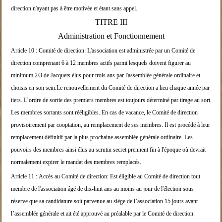
direction n'ayant
pas à être motivée et étant sans appel.
TITRE III
Administration et Fonctionnement
Article 10 :
Comité de direction:
L'association est administrée par un Comité de
dire
ction comprenant 6 à 12 membres actifs
parmi lesquels doivent figurer au
minimum 2/3 de Jacquets élus pour trois ans par l'a
ssemblée générale ordinaire et
choisis en son sein.
Le renouvellement du Comité de direction a lieu cha
que année par
tiers. L’ordre de sortie des premiers
membres est toujours
déterminé par tirage au sort.
Les membres sortants
sont rééligibles.
En cas de vacance, le Comité de direction
provisoir
ement par cooptation, au remplacement de ses membre
s. Il est procédé à leur
remplacement définitif par la plus prochaine assemb
lée générale ordinaire. Les
pouvoirs des membres ai
nsi élus au scrutin
secret prennent fin à l'époque où devrait
normaleme
nt expirer le mandat des membres remplacés.
Article 11 :
Accès au Comité de direction:
Est éligible au Comité de direction tout
membre de
l'association âgé de dix-huit ans au moins au jour
de l'élection sous
réserve
que sa candidature soit parvenue au siège de l’asso
ciation 15 jours avant
l’assemblée générale et ait
été approuvé au
préalable par le Comité de direction.