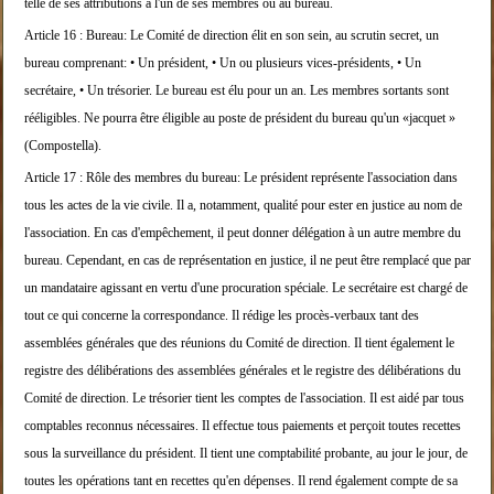
telle de ses attributions
à l'un de ses membres ou au bureau.
Article 16 :
Bureau:
Le Comité de direction élit en son sein, au scrutin
secret, un
bureau comprenant:
• Un président,
• Un ou plusieurs vices-présidents,
• Un
secrétaire,
• Un trésorier.
Le bureau est élu pour un an. Les membres sortants
sont
rééligibles. Ne pourra être éligible au poste
de président du bureau
qu'un «jacquet »
(Compostella).
Article 17 :
Rôle des membres du bureau:
Le président représente l'association dans
tous les
actes de la vie civile. Il a, notamment, qualité p
our ester en justice au nom de
l'association.
En cas d'empêchement, il peut donner délégation à u
n autre membre du
bureau. Cependant, en cas de repr
ésentation en justice,
il ne peut être remplacé que par
un mandataire agis
sant en vertu d'une procuration spéciale.
Le secrétaire est chargé de
tout ce qui concerne la
correspondance. Il rédige les procès-verbaux tant
des
assemblées générales
que des réunions du Comité de direction.
Il tient également le
registre des délibérations de
s assemblées générales et le registre des délibérat
ions du
Comité de direction.
Le trésorier tient les comptes de l'association. Il
est aidé par tous
comptables reconnus nécessaires.
Il effectue tous paiements et
perçoit toutes recettes
sous la surveillance du pré
sident.
Il tient une comptabilité probante, au jour le jour
, de
toutes les opérations tant en recettes qu'en d
épenses. Il rend également
compte de sa