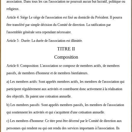
association.
Dans tous les cas l'association ne poursuit aucun b
ut lucratif, politique ou
religieux.
Article 4:
Siège
Le siège de l'association est fixé au domicile du P
résident. Il pourra
être transféré
par simple décision du Comité de direction. La
ratification par
l'assemblée générale sera cependan
t nécessaire.
Article 5 :
Durée:
La durée de l'association est illimitée.
TITRE II
Composition
Article 6:
Composition:
L'association se compose de membres actifs, de memb
res
passifs, de membres d'honneur et de membres bie
nfaiteurs.
a) Les membres actifs:
Sont appelés membres actifs, les membres de l'assoc
iation qui
participent régulièrement aux activités
et contribuent donc
activement à la réalisation
des objectifs. Ils paie
nt une cotisation annuelle.
b) Les membres passifs:
Sont appelés membres passifs, les membres de l'asso
ciation
qui soutiennent les activités et qui s'acqu
ittent d'une cotisation
annuelle.
c) Les membres d'honneur:
Ce titre peut être décerné par le Comité de directi
on aux
personnes qui rendent ou qui ont rendu des s
ervices importants à
l'association. Ils