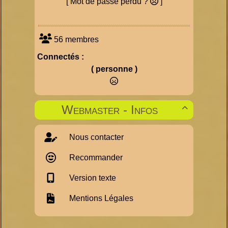
[ Mot de passe perdu ?
]
56 membres
Connectés :
( personne )
Webmaster - Infos

Nous contacter
Recommander
Version texte
Mentions Légales