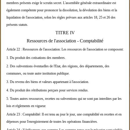
membres présents exige le scrutin secr
et.
L'assemblée générale extraordinaire est
également c
ompétente pour prononcer la dissolution, la dévolut
ion des biens et la
liquidation de l'association, selon les règles prév
ues aux articles 18, 25 et 26 des
présents statuts.
TITRE IV
Ressources de l'association - Comptabilité
Article 22 :
Ressources de l'association:
Les ressources de l'association se composent:
1. Du produit des cotisations des membres.
2. Des subventions éventuelles de l'Etat, des régio
ns, des départements, des
communes, ou toute autre
institution publique.
3. Du revenu des biens et valeurs appartenant à l'a
ssociation.
4. Du produit des rétributions perçues pour service
s rendus.
5. Toutes autres ressources, recettes ou subvention
s qui ne sont pas interdites par les
lois et règlem
ents en vigueur.
Article 23 :
Comptabilité:
Il est tenu au jour le jour, une comptabilité en re
cettes et en
dépenses pour l'enregistrement de tout
es les opérations financières.