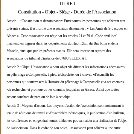
TITRE I
Constitution - Objet - Siège - Durée de l'Associati
on
Article 1 :
Constitution et dénomination:
Entre toutes les personnes qui adhèrent aux
présent
s statuts, il est formé une association dénommée :
« Les Amis de St Jacques en
Alsace ».
Cette a
ssociation est régie par
les
articles 21 et
79 du
Code civil local
maintenu en vigueur
dans les départements du
Haut-Rhin, du Bas-Rhin et de la
Moselle, ainsi que
par les présents statuts.
Elle sera inscrite au registre des
associations du
tribunal d'instance de 67600 SELESTAT.
Article 2 :
Objet:
L'association
a
pour objet
•
de diffuser les informations nécessaires
au pèleri
nage à Compostelle, à pied, à bicyclette, ou à chev
al.
•
d'accueillir les
personnes qui s'intéressent à l'h
istoire du pèlerinage à Compostelle et à ses chemin
s.
•
de rechercher et promouvoir les chemins jacquaires
en Alsace,
Ainsi que toutes
actions touchant de près ou de loi
n à cet objet.
Article 3 :
Moyens d'action:
Les moyens d'action de l'association sont notamment
la
tenue de réunions de travail et d'assemblées pé
riodiques, la publication
d'un bulletin,
les conférences et, en général, tout
es initiatives pouvant
ai
der à
la
réalisation de l'objet
de l'association.
Dans le cadre de son objet, l’association peut adhé
rer à une autre