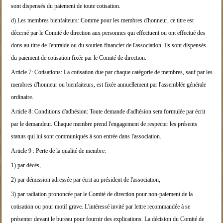
sont dispensés du paiement de to
ute cotisation.
d) Les membres bienfaiteurs:
Comme pour les membres d'honneur, ce titre est
déce
rné par le Comité de direction aux personnes qui ef
fectuent ou ont effectué
des
dons au titre de l'entraide ou du soutien finan
cier de l'association. Ils sont dispensés
du paieme
nt de cotisation f
ixée par le
Comité de direction.
Article 7:
Cotisations:
La cotisation due par chaque catégorie de membres,
sauf par les
membres d'honneur ou bienfaiteurs, est
fixée annuellement par
l'assemblée générale
ordinaire.
Article 8:
Conditions d'adhésion:
Toute demande d'adhésion sera formulée par écrit
pa
r le demandeur.
Chaque membre prend l'engagement de respecter les p
résents
statuts qui lui sont communiqués à son entr
ée dans l'association.
Article 9 :
Perte de la qualité de membre:
1) par décès,
2) par démission adressée par écrit au président de
l'association,
3) par radiation prononcée par le Comité de directi
on pour non-paiement de la
cotisation ou pour motif
grave. L'intéressé invité par
lettre recommandée à se
présenter devant le bureau
pour fournir des explications. La décision du Comit
é de