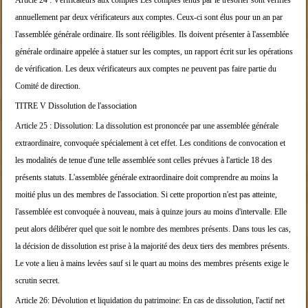
Article 24 :
Vérificateurs aux comptes
Les comptes tenus par le trésorier sont vérifiés
an
nuellement par deux vérificateurs aux comptes.
Ceux-ci sont élus pour un an par
l'assemblée généra
le ordinaire. Ils sont rééligibles.
Ils doivent présenter à l'assemblée
générale ordina
ire appelée à statuer sur les comptes, un rapport é
crit sur les opérations
de
vérification.
Les deux vérificateurs aux comptes ne peuvent pas f
aire partie du
Comité de direction.
TITRE V
Dissolution de l'association
Article 25 :
Dissolution:
La dissolution est prononcée par une assemblée géné
rale
extraordinaire, convoquée spécialement à cet e
ffet.
Les conditions de convocation et
les modalités de t
enue d'une telle assemblée sont celles prévues à l'
article 18 des
présents
statuts.
L'assemblée générale extraordinaire doit comprendre
au moins la
moitié plus un des membres de l'associ
ation.
Si cette proportion n'est pas atteinte,
l'assemblée
est convoquée à nouveau, mais à quinze jours au mo
ins d'intervalle. Elle
peut
alors délibérer quel que soit le nombre des membres
présents.
Dans tous les cas,
la décision de dissolution est p
rise à la majorité des deux tiers des membres prése
nts.
Le vote a lieu à mains levées sauf si le quart au m
oins des membres présents exige le
scrutin secret.
Article 26:
Dévolution et liquidation du patrimoine:
En cas de dissolution, l'actif net