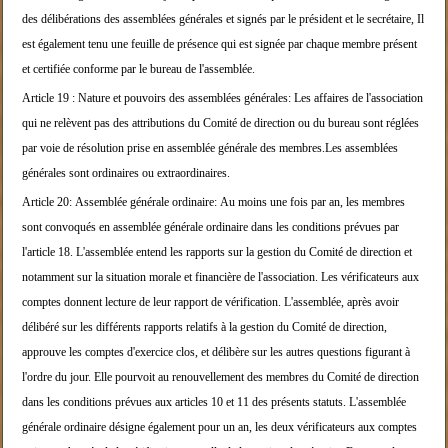
des
délibérations des assemblées générales et signés pa
r le président et le secrétaire,
Il
est également tenu une feuille de présence qui e
st signée par chaque membre présent
et certifiée co
nforme par le bureau de
l'assemblée.
Article 19 :
Nature et pouvoirs des assemblées générales:
Les affaires de l'association
qui ne relèvent pas d
es attributions du Comité de direction ou du bureau
sont réglées
par voie de
résolution prise en assemblée générale des membres.
Les assemblées
générales sont ordinaires ou extraor
dinaires.
Article 20:
Assemblée générale ordinaire:
Au moins une fois par an, les membres
sont convoqué
s en assemblée générale ordinaire dans les conditio
ns prévues par
l'article
18.
L'assemblée entend les rapports sur la gestion du C
omité de direction et
notamment sur la situation mo
rale et financière de
l'association. Les vérificateurs aux
comptes donnen
t lecture de leur rapport de vérification.
L'assemblée, après avoir
délibéré sur les différent
s rapports relatifs à la gestion du Comité de direc
tion,
approuve les comptes
d'exercice clos, et délibère sur les autres questio
ns figurant à
l'ordre du jour.
Elle pourvoit au renouvellement des membres du Comi
té de direction
dans les conditions prévues aux art
icles 10 et 11 des
présents statuts.
L'assemblée
générale ordinaire désigne également po
ur un an, les deux vérificateurs aux comptes