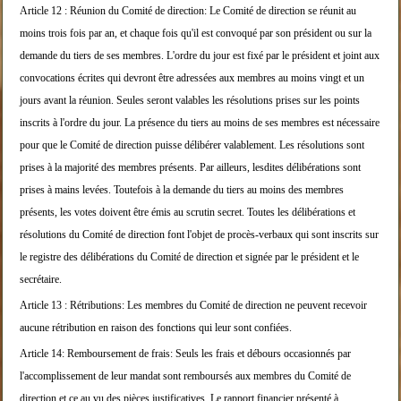
Article 12 :
Réunion du Comité de direction:
Le Comité de direction se réunit au
moins trois foi
s par an, et chaque fois qu'il est convoqué par son
président ou sur la
demande
du tiers de ses membres.
L'ordre du jour est fixé par le président et joint
aux
convocations écrites qui devront être adressées
aux membres au moins vingt et
un
jours avant la réunion.
Seules seront valables les résolutions prises sur l
es points
inscrits à l'ordre du jour.
La présence du tiers au moins de ses membres est né
cessaire
pour que le Comité de direction puisse dél
ibérer valablement.
Les résolutions sont
prises à la majorité des membr
es présents.
Par ailleurs, lesdites délibérations sont
prises à
mains levées. Toutefois à la demande du tiers au mo
ins des membres
présents,
les votes doivent être émis au scrutin secret.
Toutes les délibérations et
résolutions du Comité d
e direction font l'objet de procès-verbaux qui sont
inscrits sur
le registre des
délibérations du Comité de direction et signée par
le président et le
secrétaire.
Article 13 :
Rétributions:
Les membres du Comité de direction ne peuvent recev
oir
aucune rétribution en raison des fonctions qui
leur sont confiées.
Article 14:
Remboursement de frais:
Seuls les frais et débours occasionnés par
l'accomp
lissement de leur mandat sont remboursés aux membre
s du Comité de
direction et ce au vu des pièces justificatives. Le
rapport financier présenté à