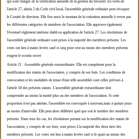
qui so
nt chargés de la
vérification annuelle de la gestion du trésorier.
En vertu de
l'article 27, alinéa 2 du Code civil lo
cal, l'assemblée générale ordinaire peut révoquer
l
e Comité de direction.
Elle fixe aussi le montant de la cotisation annuell
e à verser par
les différentes catégories de membre
s de l'association.
Elle approuve également
l'éventuel règlement intéri
eur établi en application de l'article 27.
Les résolutions de
l'assemblée générale ordinaire s
ont prises à la majorité des membres présents.
Les
votes ont lieu à mains levées sauf si cinq pour
cent au moins des membres présents
exigent le scru
tin secret
Article 21 :
Assemblée générale extraordinaire:
Elle est compétente pour la
modification des statut
s de l'association, y compris de ses buts.
Les conditions de
convocation et les modalités de t
enue d'une telle assemblée sont celles prévues à
l'
article 18 des présents
statuts.
L'assemblée générale extraordinaire doit
comprendre
au moins la moitié plus un des membres de l'associ
ation. Si cette
proportion
n'est pas atteinte, l'assemblée est convoquée à nou
veau,
mais à quinze jours
au moins d'intervalle. Elle peu
t alors délibérer
quel que soit le nombre des membres
présents.
Dans tous les cas, les résolutions portant sur la m
odification des statuts de
l'association, y compris
de ses buts, sont prises à la
majorité des deux tiers des
membres présents.
Les votes ont lieu à mains levées sauf si le quart
au moins des