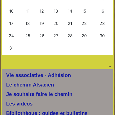

Vie associative - Adhésion
Le chemin Alsacien
Je souhaite faire le chemin
Les vidéos
Bibliothèque : guides et bulletins