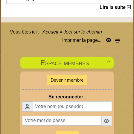
Lire la suite
Vous êtes ici :
Accueil
»
Joel sur le chemin
Imprimer la page...
Espace membres

Devenir membre
Se reconnecter :