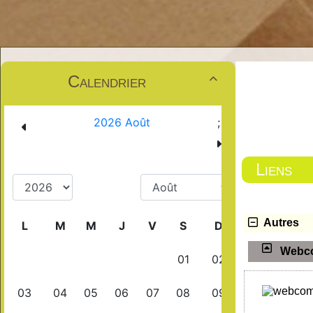
Calendrier

Liens
Autres
Webco