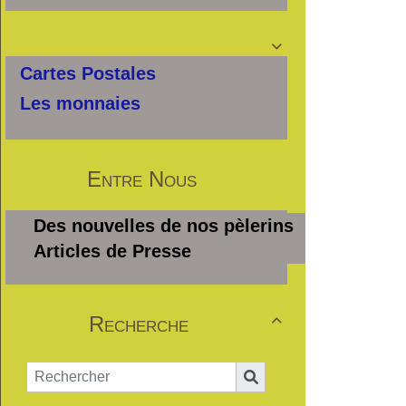

Cartes Postales
Les monnaies
Entre Nous
Des nouvelles de nos pèlerins
Articles de Presse
Recherche
