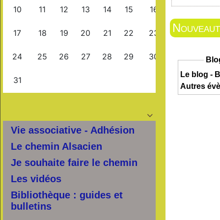
Nouveauté
Blo
Le blog - B
Autres év

Vie associative - Adhésion
Le chemin Alsacien
Je souhaite faire le chemin
Les vidéos
Bibliothèque : guides et
bulletins