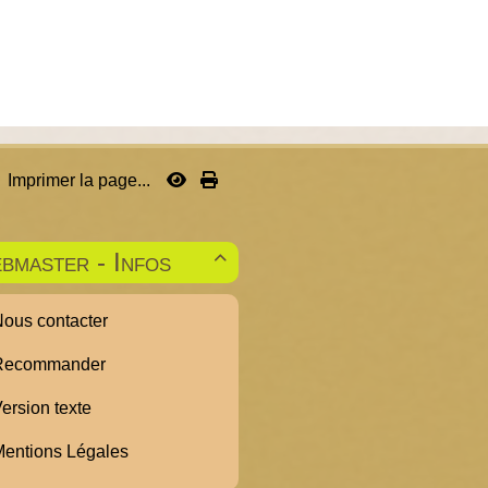
Imprimer la page...
bmaster - Infos

ous contacter
ecommander
ersion texte
entions Légales