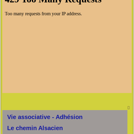

Vie associative - Adhésion
Le chemin Alsacien