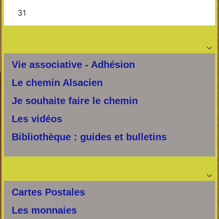

Vie associative - Adhésion
Le chemin Alsacien
Je souhaite faire le chemin
Les vidéos
Bibliothèque : guides et bulletins

Cartes Postales
Les monnaies