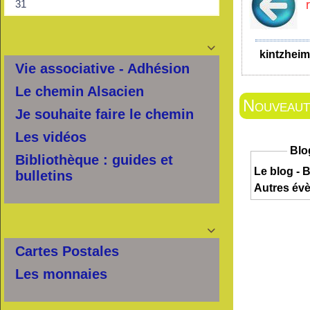

kintzheim
Vie associative - Adhésion
Le chemin Alsacien
Nouveauté
Je souhaite faire le chemin
Les vidéos
Blo
Bibliothèque : guides et
Le blog - B
bulletins
Autres év

Cartes Postales
Les monnaies