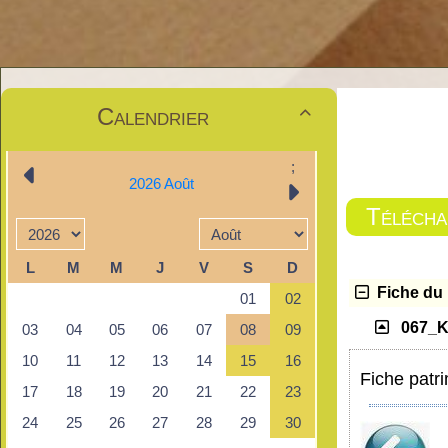
Calendrier

Téléch
Fiche du 
067_K
Fiche patr