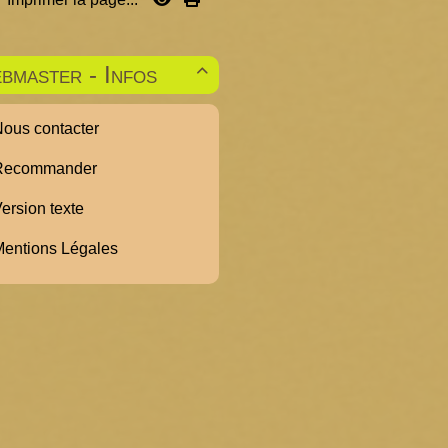
bmaster - Infos

ous contacter
ecommander
ersion texte
entions Légales