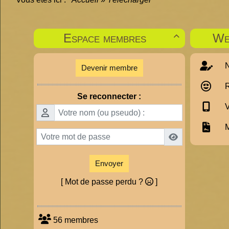
Espace membres
We

N
Devenir membre
R
Se reconnecter :
V
M
Envoyer
[ Mot de passe perdu ?
]
56 membres