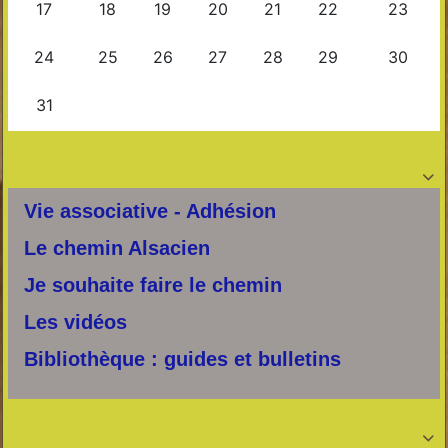

Vie associative - Adhésion
Le chemin Alsacien
Je souhaite faire le chemin
Les vidéos
Bibliothèque : guides et bulletins
