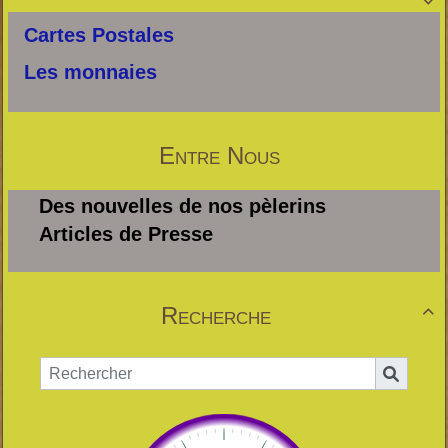

Cartes Postales
Les monnaies
Entre Nous
Des nouvelles de nos pèlerins
Articles de Presse
Recherche
