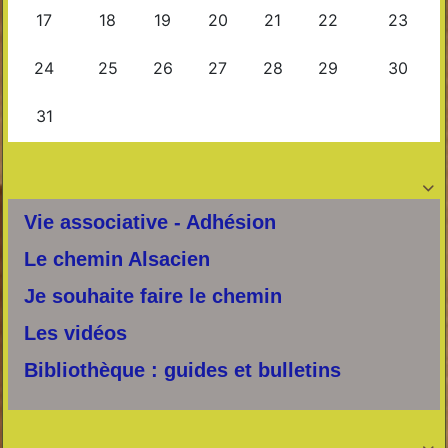

Vie associative - Adhésion
Le chemin Alsacien
Je souhaite faire le chemin
Les vidéos
Bibliothèque : guides et bulletins