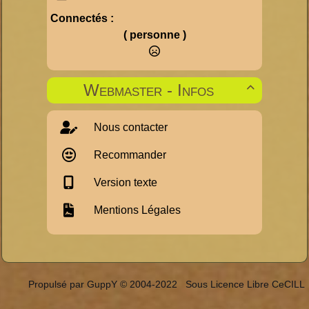
Connectés :
( personne )
Webmaster - Infos

Nous contacter
Recommander
Version texte
Mentions Légales
Propulsé par GuppY
© 2004-2022
Sous Licence Libre CeCILL