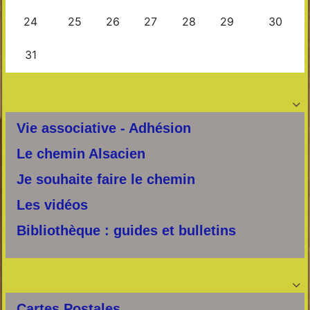

Vie associative - Adhésion
Le chemin Alsacien
Je souhaite faire le chemin
Les vidéos
Bibliothèque : guides et bulletins

Cartes Postales