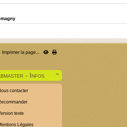
lemagny
Imprimer la page...
bmaster - Infos

ous contacter
ecommander
ersion texte
entions Légales