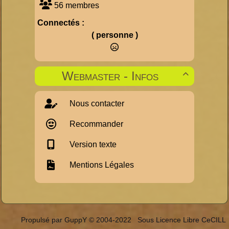
56 membres
Connectés :
( personne )
Webmaster - Infos

Nous contacter
Recommander
Version texte
Mentions Légales
Propulsé par GuppY
© 2004-2022
Sous Licence Libre CeCILL