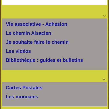

Vie associative - Adhésion
Le chemin Alsacien
Je souhaite faire le chemin
Les vidéos
Bibliothèque : guides et bulletins

Cartes Postales
Les monnaies