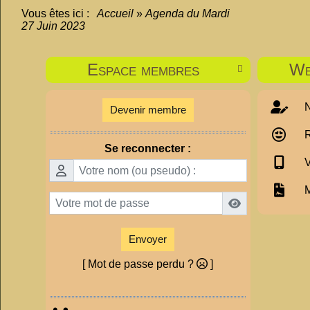
Vous êtes ici :
Accueil
»
Agenda du
Mardi
27 Juin 2023
Espace membres
We

N
Devenir membre
R
Se reconnecter :
V
M
Envoyer
[ Mot de passe perdu ?
]