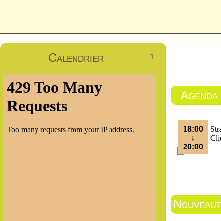
Calendrier

Agenda
18:00
Str
↓
Cli
20:00
Nouveauté