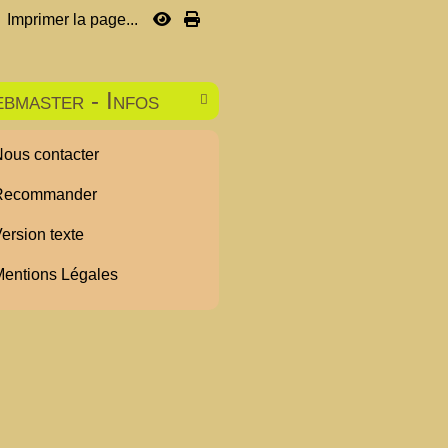
Imprimer la page...
bmaster - Infos

ous contacter
ecommander
ersion texte
entions Légales