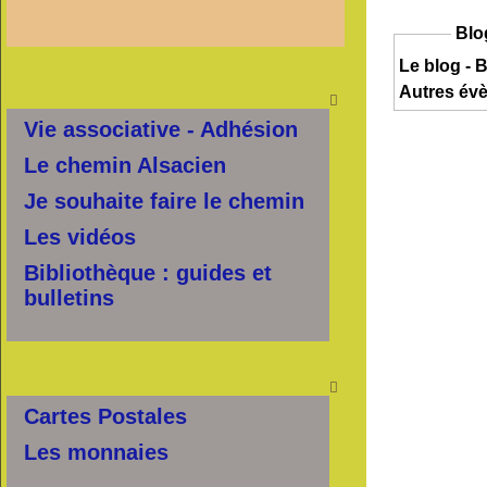
Blo
Le blog - B
Autres év

Vie associative - Adhésion
Le chemin Alsacien
Je souhaite faire le chemin
Les vidéos
Bibliothèque : guides et
bulletins

Cartes Postales
Les monnaies