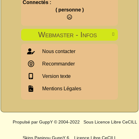
Connectés :
( personne )
Webmaster - Infos

Nous contacter
Recommander
Version texte
Mentions Légales
Propulsé par GuppY
© 2004-2022
Sous Licence Libre CeCILL
Skins Papinou GuppY 6
Licence Libre CeCILL