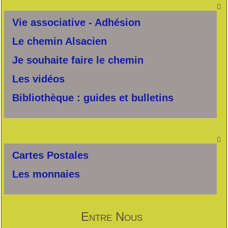

Vie associative - Adhésion
Le chemin Alsacien
Je souhaite faire le chemin
Les vidéos
Bibliothèque : guides et bulletins

Cartes Postales
Les monnaies
Entre Nous