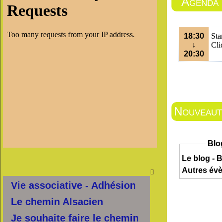
Agenda
18:30
Sta
↓
Cli
20:30
Nouveauté
Blo
Le blog - B
Autres év

Vie associative - Adhésion
Le chemin Alsacien
Je souhaite faire le chemin