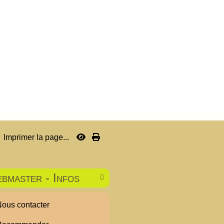
Imprimer la page...
bmaster - Infos

ous contacter