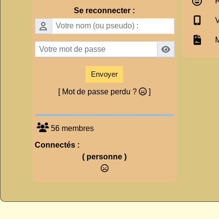
R
Se reconnecter :
V
M
Envoyer
[ Mot de passe perdu ?
]
56 membres
Connectés :
( personne )