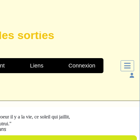
 sorties
nt
Liens
Connexion
eur il y a la vie, ce soleil qui jaillit,
utrui."
ans