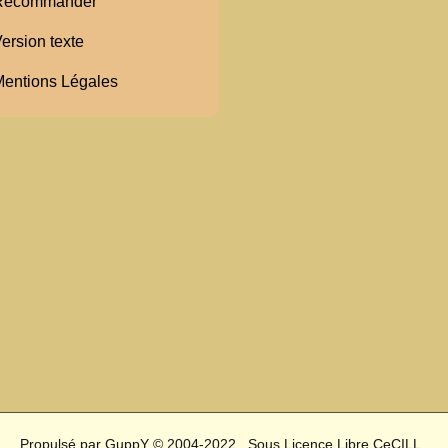
ecommander
ersion texte
entions Légales
Propulsé par GuppY
© 2004-2022
Sous Licence Libre CeCILL