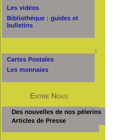
Les vidéos
Bibliothèque : guides et
bulletins

Cartes Postales
Les monnaies
Entre Nous
Des nouvelles de nos pèlerins
Articles de Presse