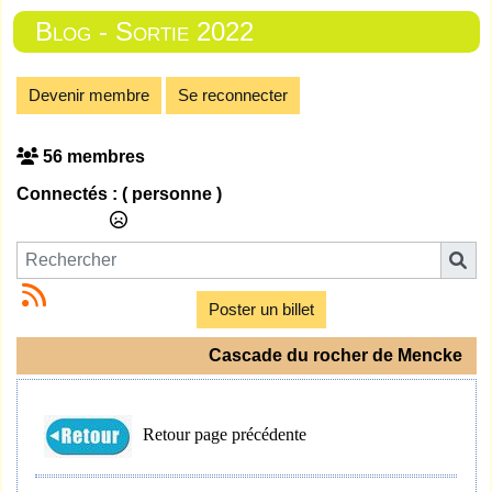
Blog - Sortie 2022
Devenir membre
Se reconnecter
56 membres
Connectés :
( personne )
Poster un billet
Cascade du rocher de Mencke
Retour page précédente