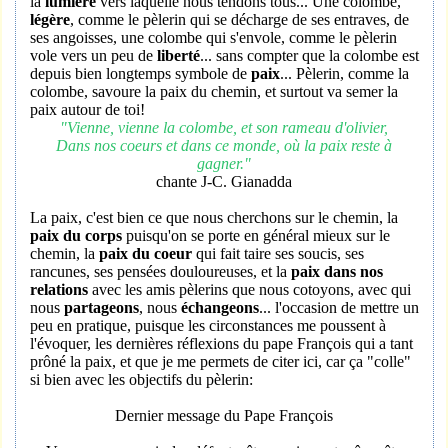
la
lumière
vers laquelle nous tendons tous... Une colombe,
légère
, comme le pèlerin qui se décharge de ses entraves, de
ses angoisses, une colombe qui s'envole, comme le pèlerin
vole vers un peu de
liberté
... sans compter que la colombe est
depuis bien longtemps symbole de
paix
... Pèlerin, comme la
colombe, savoure la paix du chemin, et surtout va semer la
paix autour de toi!
"Vienne, vienne la colombe, et son rameau d'olivier,
Dans nos coeurs et dans ce monde, où la paix reste à
gagner."
chante J-C. Gianadda
La paix, c'est bien ce que nous cherchons sur le chemin, la
paix du corps
puisqu'on se porte en général mieux sur le
chemin, la
paix du coeur
qui fait taire ses soucis, ses
rancunes, ses pensées douloureuses, et la
paix dans nos
relations
avec les amis pèlerins que nous cotoyons, avec qui
nous
partageons
, nous
échangeons
... l'occasion de mettre un
peu en pratique, puisque les circonstances me poussent à
l'évoquer, les dernières réflexions du pape François qui a tant
prôné la paix, et que je me permets de citer ici, car ça "colle"
si bien avec les objectifs du pèlerin:
Dernier message du Pape François