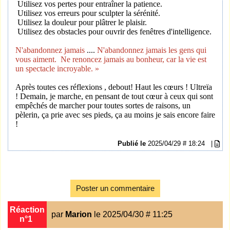
Utilisez vos pertes pour entraîner la patience.
Utilisez vos erreurs pour sculpter la sérénité.
Utilisez la douleur pour plâtrer le plaisir.
Utilisez des obstacles pour ouvrir des fenêtres d'intelligence.
N'abandonnez jamais
....
N'abandonnez jamais les gens qui
vous aiment.
Ne renoncez jamais au bonheur, car la vie est
un spectacle incroyable. »
Après toutes ces réflexions , debout! Haut les cœurs ! Ultreïa
! Demain, je marche, en pensant de tout cœur à ceux qui sont
empêchés de marcher pour toutes sortes de raisons, un
pèlerin, ça prie avec ses pieds, ça au moins je sais encore faire
!
Publié le
2025/04/29 # 18:24
|
Poster un commentaire
Réaction
par
Marion
le 2025/04/30 # 11:25
n°1