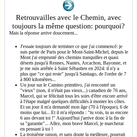
Retrouvailles avec le Chemin, avec
toujours la même question: pourquoi?
Mais la réponse arrive doucement...
J'essaie toujours de terminer ce que j'ai commencé: je
suis partie de Paris pour le Mont-Saint-Michel, depuis le
Mont j'ai emprunté des chemins tranquilles et quasi
déserts jusqu'à Rennes, Nantes, Arcachon, Bayonne, et
je me suis arrêtée à Saint Sébastien en 2024: il n'y a
plus que "ce qui reste" jusqu'à Santiago, de l'ordre de 7
à 800 kilomètres...
Un jour sur le Camino primitivo, j'ai rencontré un
"vieux" (non, il n'était pas vieux...) canadien de 76 ans,
Marcel, qui se félicitait tous les soirs d'être encore arrivé
à l'étape malgré quelques difficultés à monter les côtes.
Et un jour il m'a demandé mon âge (70 à l'époque), 6 de
moins que lui... Et il m'a répondu : "tu vois, tu as encore
6 ans devant toi !" Aujourd'hui j'arrive donc à la fin de
sa "garantie"... Allez, mon brave Marcel, je marcherai
en pensant à toi !
La troisième raison, et sans doute la meilleure, pourrait