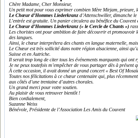
Chère Madame, Cher Monsieur,
Un petit mot pour vous exprimer combien Mère Mirjam, prieure, les
Le Chœur d’Hommes Liederkranz
d’Attenschwiller, dimanche le
L’entrée est gratuite. Un panier circulera au bénéfice du Couvent et
Le Chœur d’Hommes Liederkranz (« le Cercle de Chants »)
ras
Les choristes ont pour ambition de faire découvrir et promouvoir l
des langues.
Ainsi, le chœur interprétera des chants en langue maternelle, mais a
Le Chœur est très sollicité dans notre région alsacienne, ainsi 
Suisse et en Autriche.
Il serait trop long de citer tous les événements marquants qui on
Je ne peux toutefois m’empêcher de vous partager dès à présent 
À cette occasion, il avait donné un grand concert « Best Of Mosaï
Toutes nos félicitations à ce chœur centenaire qui, plus récemment
aux côtés d’une trentaine d’autres chorales.
Un grand merci pour votre soutien.
Au plaisir de vous retrouver bientôt !
Bien cordialement,
Suzanne Weiss
Bénévole, Présidente de l’Association Les Amis du Couvent