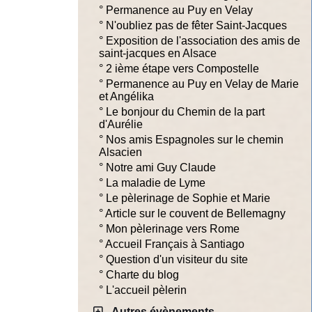
°
Permanence au Puy en Velay
°
N'oubliez pas de fêter Saint-Jacques
°
Exposition de l'association des amis de
saint-jacques en Alsace
°
2 ième étape vers Compostelle
°
Permanence au Puy en Velay de Marie
et Angélika
°
Le bonjour du Chemin de la part
d'Aurélie
°
Nos amis Espagnoles sur le chemin
Alsacien
°
Notre ami Guy Claude
°
La maladie de Lyme
°
Le pèlerinage de Sophie et Marie
°
Article sur le couvent de Bellemagny
°
Mon pèlerinage vers Rome
°
Accueil Français à Santiago
°
Question d'un visiteur du site
°
Charte du blog
°
L'accueil pèlerin
Autres évènements