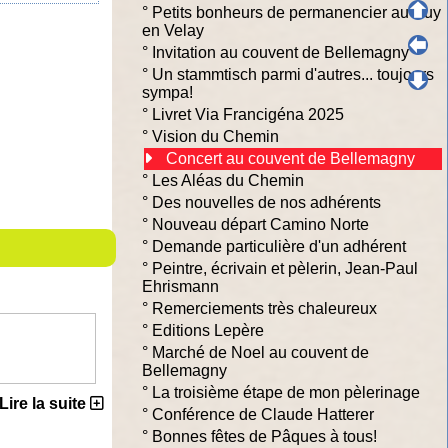
°
Petits bonheurs de permanencier au Puy
en Velay
°
Invitation au couvent de Bellemagny
°
Un stammtisch parmi d'autres... toujours
sympa!
°
Livret Via Francigéna 2025
°
Vision du Chemin
Concert au couvent de Bellemagny
°
Les Aléas du Chemin
°
Des nouvelles de nos adhérents
°
Nouveau départ Camino Norte
°
Demande particulière d'un adhérent
°
Peintre, écrivain et pèlerin, Jean-Paul
Ehrismann
°
Remerciements très chaleureux
°
Editions Lepère
°
Marché de Noel au couvent de
Bellemagny
°
La troisième étape de mon pèlerinage
Lire la suite
°
Conférence de Claude Hatterer
°
Bonnes fêtes de Pâques à tous!