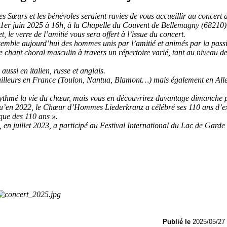
 Sœurs et les bénévoles seraient ravies de vous accueillir au concert 
 1er juin 2025 à 16h, à la Chapelle du Couvent de Bellemagny (68210)
, le verre de l’amitié vous sera offert à l’issue du concert.
semble aujourd’hui des hommes unis par l’amitié et animés par la pass
e chant choral masculin à travers un répertoire varié, tant au niveau d
ussi en italien, russe et anglais.
qu’ailleurs en France (Toulon, Nantua, Blamont…) mais également en Al
t rythmé la vie du chœur, mais vous en découvrirez davantage dimanche 
qu’en 2022, le Chœur d’Hommes Liederkranz a célébré ses 110 ans d’ex
que des 110 ans ».
, en juillet 2023, a participé au Festival International du Lac de Garde
Publié le
2025/05/2