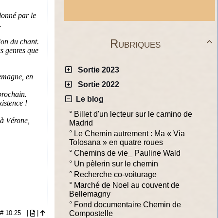
donné par le
.
Rubriques
ion du chant.

es genres que
Sortie 2023
lemagne, en
Sortie 2022
prochain.
Le blog
istence !
°
Billet d'un lecteur sur le camino de
 à Vérone,
Madrid
°
Le Chemin autrement : Ma « Via
Tolosana » en quatre roues
°
Chemins de vie_ Pauline Wald
°
Un pèlerin sur le chemin
°
Recherche co-voiturage
°
Marché de Noel au couvent de
Bellemagny
°
Fond documentaire Chemin de
7 # 10:25
|
|
Compostelle