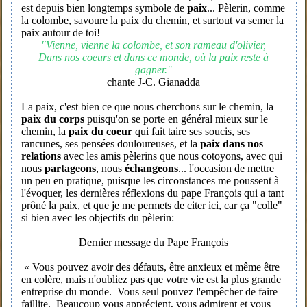
est depuis bien longtemps symbole de
paix
... Pèlerin, comme
la colombe, savoure la paix du chemin, et surtout va semer la
paix autour de toi!
"Vienne, vienne la colombe, et son rameau d'olivier,
Dans nos coeurs et dans ce monde, où la paix reste à
gagner."
chante J-C. Gianadda
La paix, c'est bien ce que nous cherchons sur le chemin, la
paix du corps
puisqu'on se porte en général mieux sur le
chemin, la
paix du coeur
qui fait taire ses soucis, ses
rancunes, ses pensées douloureuses, et la
paix dans nos
relations
avec les amis pèlerins que nous cotoyons, avec qui
nous
partageons
, nous
échangeons
... l'occasion de mettre
un peu en pratique, puisque les circonstances me poussent à
l'évoquer, les dernières réflexions du pape François qui a tant
prôné la paix, et que je me permets de citer ici, car ça "colle"
si bien avec les objectifs du pèlerin:
Dernier message du Pape François
« Vous pouvez avoir des défauts, être anxieux et même être
en colère, mais n'oubliez pas que votre vie est la plus grande
entreprise du monde. Vous seul pouvez l'empêcher de faire
faillite. Beaucoup vous apprécient, vous admirent et vous