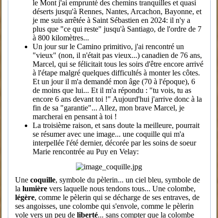
le Mont j'ai emprunté des chemins tranquilles et quasi
déserts jusqu'à Rennes, Nantes, Arcachon, Bayonne, et
je me suis arrêtée à Saint Sébastien en 2024: il n'y a
plus que "ce qui reste" jusqu'à Santiago, de l'ordre de 7
à 800 kilomètres...
Un jour sur le Camino primitivo, j'ai rencontré un
"vieux" (non, il n'était pas vieux...) canadien de 76 ans,
Marcel, qui se félicitait tous les soirs d'être encore arrivé
à l'étape malgré quelques difficultés à monter les côtes.
Et un jour il m'a demandé mon âge (70 à l'époque), 6
de moins que lui... Et il m'a répondu : "tu vois, tu as
encore 6 ans devant toi !" Aujourd'hui j'arrive donc à la
fin de sa "garantie"... Allez, mon brave Marcel, je
marcherai en pensant à toi !
La troisième raison, et sans doute la meilleure, pourrait
se résumer avec une image... une coquille qui m'a
interpellée l'été dernier, décorée par les soins de soeur
Marie rencontrée au Puy en Velay:
Une
coquille
, symbole du pèlerin... un ciel bleu, symbole de
la
lumière
vers laquelle nous tendons tous... Une colombe,
légère
, comme le pèlerin qui se décharge de ses entraves, de
ses angoisses, une colombe qui s'envole, comme le pèlerin
vole vers un peu de
liberté
... sans compter que la colombe