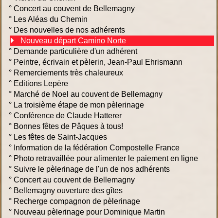
°
Concert au couvent de Bellemagny
°
Les Aléas du Chemin
°
Des nouvelles de nos adhérents
Nouveau départ Camino Norte
°
Demande particulière d'un adhérent
°
Peintre, écrivain et pèlerin, Jean-Paul Ehrismann
°
Remerciements très chaleureux
°
Editions Lepère
°
Marché de Noel au couvent de Bellemagny
°
La troisième étape de mon pèlerinage
°
Conférence de Claude Hatterer
°
Bonnes fêtes de Pâques à tous!
°
Les fêtes de Saint-Jacques
°
Information de la fédération Compostelle France
°
Photo retravaillée pour alimenter le paiement en ligne
°
Suivre le pèlerinage de l'un de nos adhérents
°
Concert au couvent de Bellemagny
°
Bellemagny ouverture des gîtes
°
Recherge compagnon de pèlerinage
°
Nouveau pèlerinage pour Dominique Martin