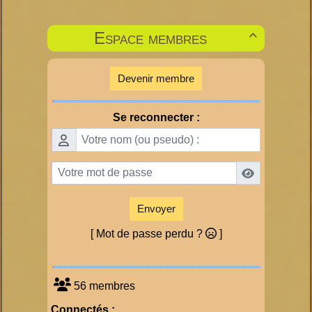
Espace membres

Devenir membre
Se reconnecter :
Envoyer
[ Mot de passe perdu ?
]
56 membres
Connectés :