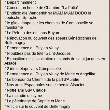
°
Départ imminent
°
Concert orchestre de Chambre "La Folia"
°
Endlich: die Wanderführer MIAM MIAM DODO in
deutscher Sprache
°
le gîte d’étape sur les chemins de Compostelle se
transforme
°
Le Pèlerin des éditions Bayard
°
Rénovation du couvent des soeurs Bénédictines de
Bellemagny
°
Permanence au Puy en Velay
°
N'oubliez pas de fêter Saint-Jacques
°
Exposition de l'association des amis de saint-jacques en
Alsace
°
2 ième étape vers Compostelle
°
Permanence au Puy en Velay de Marie et Angélika
°
Le bonjour du Chemin de la part d'Aurélie
°
Nos amis Espagnoles sur le chemin Alsacien
°
Notre ami Guy Claude
°
La maladie de Lyme
°
Le pèlerinage de Sophie et Marie
°
Article sur le couvent de Bellemagny