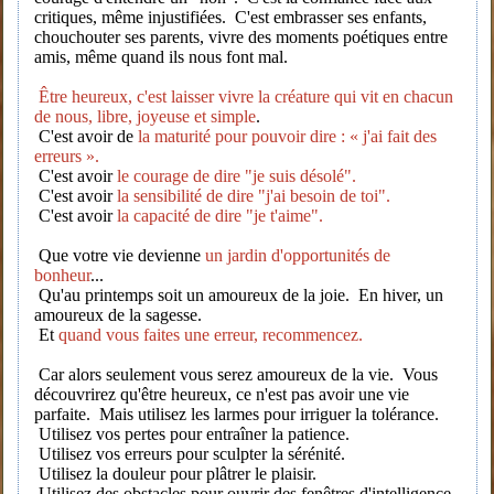
critiques, même injustifiées. C'est embrasser ses enfants,
chouchouter ses parents, vivre des moments poétiques entre
amis, même quand ils nous font mal.
Être heureux, c'est laisser vivre la créature qui vit en chacun
de nous, libre, joyeuse et simple
.
C'est avoir de
la maturité pour pouvoir dire : « j'ai fait des
erreurs ».
C'est avoir
le courage de dire "je suis désolé".
C'est avoir
la sensibilité de dire "j'ai besoin de toi".
C'est avoir
la capacité de dire "je t'aime".
Que votre vie devienne
un jardin d'opportunités de
bonheur
...
Qu'au printemps soit un amoureux de la joie. En hiver, un
amoureux de la sagesse.
Et
quand vous faites une erreur, recommencez.
Car alors seulement vous serez amoureux de la vie. Vous
découvrirez qu'être heureux, ce n'est pas avoir une vie
parfaite. Mais utilisez les larmes pour irriguer la tolérance.
Utilisez vos pertes pour entraîner la patience.
Utilisez vos erreurs pour sculpter la sérénité.
Utilisez la douleur pour plâtrer le plaisir.
Utilisez des obstacles pour ouvrir des fenêtres d'intelligence.