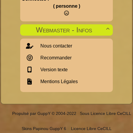
( personne )
Webmaster - Infos

Nous contacter
Recommander
Version texte
Mentions Légales
Propulsé par GuppY
© 2004-2022
Sous Licence Libre CeCILL
Skins Papinou GuppY 6
Licence Libre CeCILL