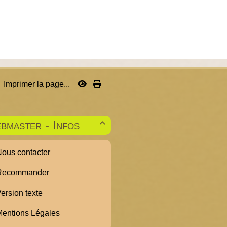
Imprimer la page...
bmaster - Infos

ous contacter
ecommander
ersion texte
entions Légales