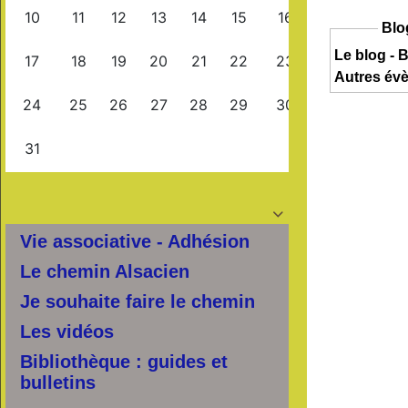
Blo
Le blog - B
Autres év

Vie associative - Adhésion
Le chemin Alsacien
Je souhaite faire le chemin
Les vidéos
Bibliothèque : guides et
bulletins