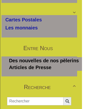

Cartes Postales
Les monnaies
Entre Nous
Des nouvelles de nos pèlerins
Articles de Presse
Recherche
